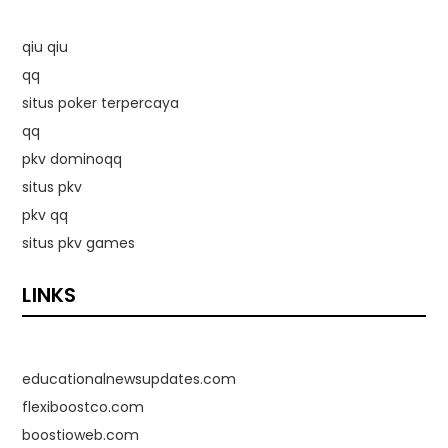
qiu qiu
qq
situs poker terpercaya
qq
pkv dominoqq
situs pkv
pkv qq
situs pkv games
LINKS
educationalnewsupdates.com
flexiboostco.com
boostioweb.com