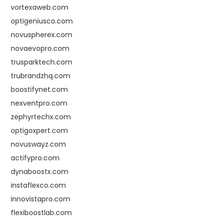
vortexaweb.com
optigeniusco.com
novuspherex.com
novaevopro.com
trusparktech.com
trubrandzhq.com
boostifynet.com
nexventpro.com
zephyrtechx.com
optigoxpert.com
novuswayz.com
actifypro.com
dynaboostx.com
instaflexco.com
innovistapro.com
flexiboostlab.com