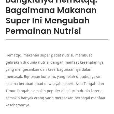
Bagaimana Makanan
Super Ini Mengubah
Permainan Nutrisi
Hematqq, makanan super padat nutrisi, membuat
gebrakan di dunia nutrisi dengan manfaat kesehatannya
yang mengesankan dan keserbagunaannya dalam
memasak. Biji-bijian kuno ini, yang telah dibudidayakan
selama berabad-abad di wilayah seperti Asia Tengah dan
Timur Tengah, semakin populer di seluruh dunia karena
semakin banyak orang yang merasakan berbagai manfaat
kesehatannya.