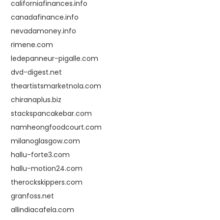
californiafinances.info
canadafinance.info
nevadamoney.info
rimene.com
ledepanneur-pigalle.com
dvd-digest.net
theartistsmarketnola.com
chiranaplus.biz
stackspancakebar.com
namheongfoodcourt.com
milanoglasgow.com
hallu-forte3.com
hallu-motion24.com
therockskippers.com
granfoss.net
allindiacafela.com