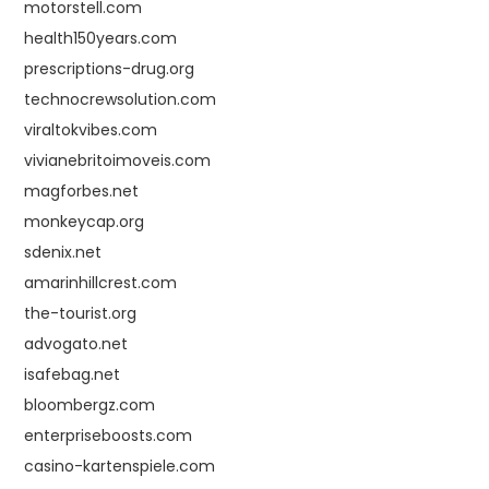
motorstell.com
health150years.com
prescriptions-drug.org
technocrewsolution.com
viraltokvibes.com
vivianebritoimoveis.com
magforbes.net
monkeycap.org
sdenix.net
amarinhillcrest.com
the-tourist.org
advogato.net
isafebag.net
bloombergz.com
enterpriseboosts.com
casino-kartenspiele.com