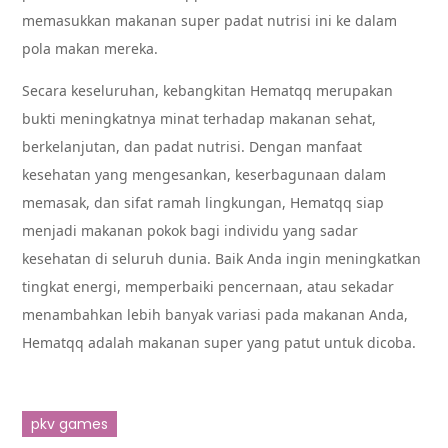
memasukkan makanan super padat nutrisi ini ke dalam
pola makan mereka.
Secara keseluruhan, kebangkitan Hematqq merupakan
bukti meningkatnya minat terhadap makanan sehat,
berkelanjutan, dan padat nutrisi. Dengan manfaat
kesehatan yang mengesankan, keserbagunaan dalam
memasak, dan sifat ramah lingkungan, Hematqq siap
menjadi makanan pokok bagi individu yang sadar
kesehatan di seluruh dunia. Baik Anda ingin meningkatkan
tingkat energi, memperbaiki pencernaan, atau sekadar
menambahkan lebih banyak variasi pada makanan Anda,
Hematqq adalah makanan super yang patut untuk dicoba.
pkv games