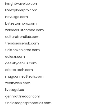
insightwavelab.com
lifeexplorerpro.com
novusgo.com
bytestormpro.com
wanderlustchrono.com
culturetrendlab.com
trendsensehub.com
ticktockenigma.com
eulerxr.com
geekifygenius.com
orbitextech.com
magconnecttech.com
zenifyweb.com
livetogel.co
genmatfiredoor.com
findlascegasproperties.com