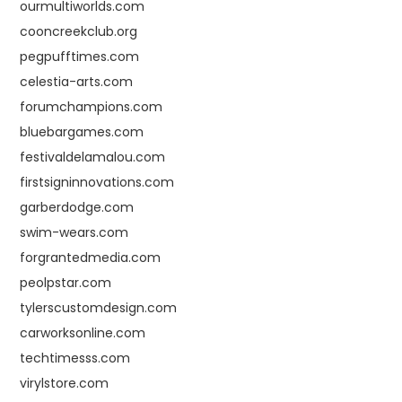
ourmultiworlds.com
cooncreekclub.org
pegpufftimes.com
celestia-arts.com
forumchampions.com
bluebargames.com
festivaldelamalou.com
firstsigninnovations.com
garberdodge.com
swim-wears.com
forgrantedmedia.com
peolpstar.com
tylerscustomdesign.com
carworksonline.com
techtimesss.com
virylstore.com