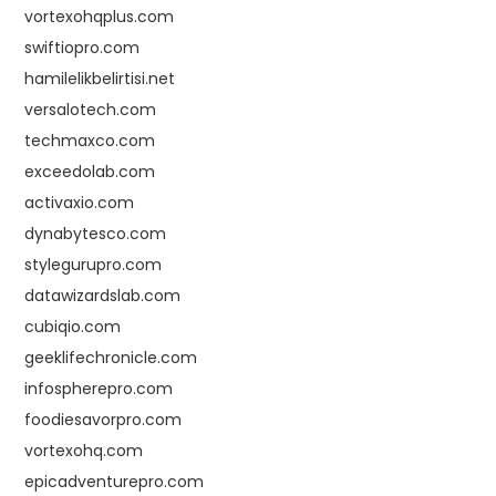
vortexohqplus.com
swiftiopro.com
hamilelikbelirtisi.net
versalotech.com
techmaxco.com
exceedolab.com
activaxio.com
dynabytesco.com
stylegurupro.com
datawizardslab.com
cubiqio.com
geeklifechronicle.com
infospherepro.com
foodiesavorpro.com
vortexohq.com
epicadventurepro.com