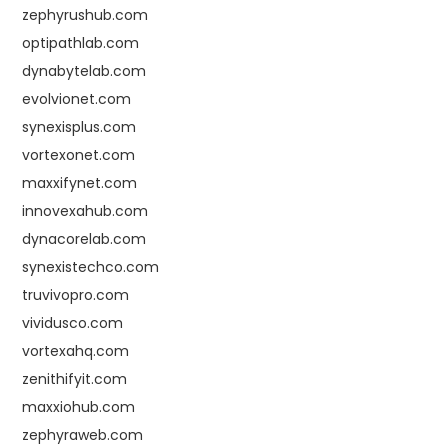
zephyrushub.com
optipathlab.com
dynabytelab.com
evolvionet.com
synexisplus.com
vortexonet.com
maxxifynet.com
innovexahub.com
dynacorelab.com
synexistechco.com
truvivopro.com
vividusco.com
vortexahq.com
zenithifyit.com
maxxiohub.com
zephyraweb.com