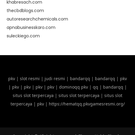
khabresach.com
thecbdblogs.com
autoresearchchemicals.com
apnabusinesskaro.com
suleckiego.com
pkv
|
slot resmi
|
judi resmi
|
bandarqq
|
bandarqq
|
pkv
|
pkv
|
pkv
|
pkv
|
pkv
|
dominoqq pkv
|
qq
|
bandarqq
|
situs slot terpercaya
|
situs slot terpercaya
|
situs slot
terpercaya
|
pkv
|
https://hematqq.pkvgamesresmi.org/