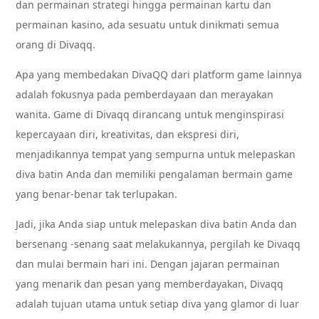
dan permainan strategi hingga permainan kartu dan
permainan kasino, ada sesuatu untuk dinikmati semua
orang di Divaqq.
Apa yang membedakan DivaQQ dari platform game lainnya
adalah fokusnya pada pemberdayaan dan merayakan
wanita. Game di Divaqq dirancang untuk menginspirasi
kepercayaan diri, kreativitas, dan ekspresi diri,
menjadikannya tempat yang sempurna untuk melepaskan
diva batin Anda dan memiliki pengalaman bermain game
yang benar-benar tak terlupakan.
Jadi, jika Anda siap untuk melepaskan diva batin Anda dan
bersenang -senang saat melakukannya, pergilah ke Divaqq
dan mulai bermain hari ini. Dengan jajaran permainan
yang menarik dan pesan yang memberdayakan, Divaqq
adalah tujuan utama untuk setiap diva yang glamor di luar