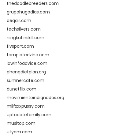
thedoodlebreeders.com
grupohugodias.com
deqair.com
techsilvers.com
ningkatinskill.com
fivsport.com
templatedzine.com
lawinfoadvice.com
phenqdietplan.org
sumnercafe.com
dunetflix.com
movimientoindignados.org
milfxxxpussy.com
uptodatefamily.com
musitop.com
utyam.com