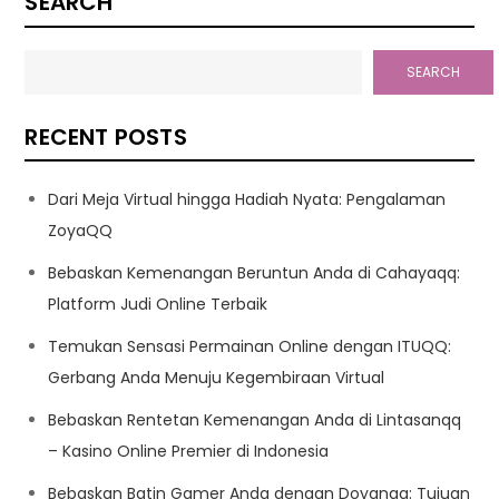
SEARCH
SEARCH
RECENT POSTS
Dari Meja Virtual hingga Hadiah Nyata: Pengalaman
ZoyaQQ
Bebaskan Kemenangan Beruntun Anda di Cahayaqq:
Platform Judi Online Terbaik
Temukan Sensasi Permainan Online dengan ITUQQ:
Gerbang Anda Menuju Kegembiraan Virtual
Bebaskan Rentetan Kemenangan Anda di Lintasanqq
– Kasino Online Premier di Indonesia
Bebaskan Batin Gamer Anda dengan Doyanqq: Tujuan