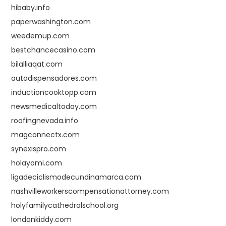
hibaby.info
paperwashington.com
weedemup.com
bestchancecasino.com
bilalliaqat.com
autodispensadores.com
inductioncooktopp.com
newsmedicaltoday.com
roofingnevada.info
magconnectx.com
synexispro.com
holayomi.com
ligadeciclismodecundinamarca.com
nashvilleworkerscompensationattorney.com
holyfamilycathedralschool.org
londonkiddy.com