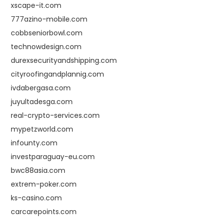
xscape-it.com
777azino-mobile.com
cobbseniorbowl.com
technowdesign.com
durexsecurityandshipping.com
cityroofingandplannig.com
ivdabergasa.com
juyultadesga.com
real-crypto-services.com
mypetzworld.com
infounty.com
investparaguay-eu.com
bwc88asia.com
extrem-poker.com
ks-casino.com
carcarepoints.com