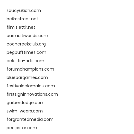
saucyukiah.com
beikastreet.net
filmizlettir.net
ourmultiworlds.com
cooncreekclub.org
pegpufftimes.com
celestia-arts.com
forumchampions.com
bluebargames.com
festivaldelamalou.com
firstsigninnovations.com
garberdodge.com
swim-wears.com
forgrantedmedia.com
peolpstar.com