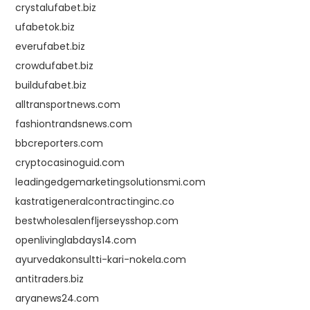
crystalufabet.biz
ufabetok.biz
everufabet.biz
crowdufabet.biz
buildufabet.biz
alltransportnews.com
fashiontrandsnews.com
bbcreporters.com
cryptocasinoguid.com
leadingedgemarketingsolutionsmi.com
kastratigeneralcontractinginc.co
bestwholesalenfljerseysshop.com
openlivinglabdays14.com
ayurvedakonsultti-kari-nokela.com
antitraders.biz
aryanews24.com