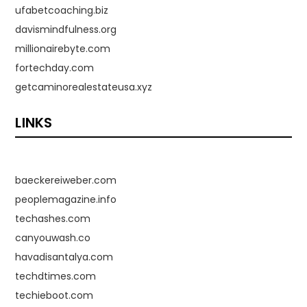
ufabetcoaching.biz
davismindfulness.org
millionairebyte.com
fortechday.com
getcaminorealestateusa.xyz
LINKS
baeckereiweber.com
peoplemagazine.info
techashes.com
canyouwash.co
havadisantalya.com
techdtimes.com
techieboot.com