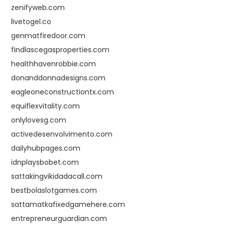
zenifyweb.com
livetogel.co
genmatfiredoor.com
findlascegasproperties.com
healthhavenrobbie.com
donanddonnadesigns.com
eagleoneconstructiontx.com
equiflexvitality.com
onlylovesg.com
activedesenvolvimento.com
dailyhubpages.com
idnplaysbobet.com
sattakingvikidadacall.com
bestbolaslotgames.com
sattamatkafixedgamehere.com
entrepreneurguardian.com