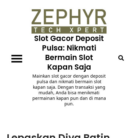
Skip
to
content
Slot Gacor Deposit
Pulsa: Nikmati
Bermain Slot
Kapan Saja
Mainkan slot gacor dengan deposit
pulsa dan nikmati bermain slot
kapan saja. Dengan transaksi yang
mudah, Anda bisa menikmati
permainan kapan pun dan di mana
pun.
Lepaskan Diva Batin