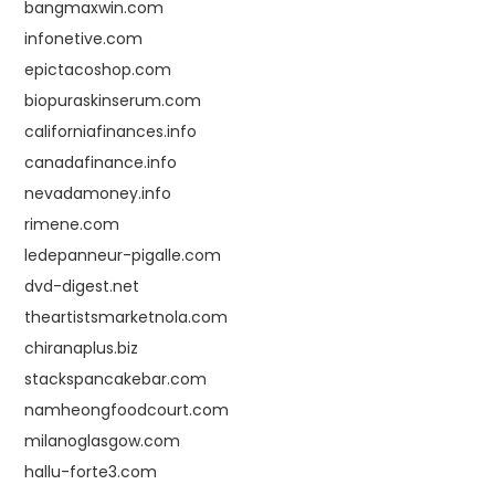
bangmaxwin.com
infonetive.com
epictacoshop.com
biopuraskinserum.com
californiafinances.info
canadafinance.info
nevadamoney.info
rimene.com
ledepanneur-pigalle.com
dvd-digest.net
theartistsmarketnola.com
chiranaplus.biz
stackspancakebar.com
namheongfoodcourt.com
milanoglasgow.com
hallu-forte3.com