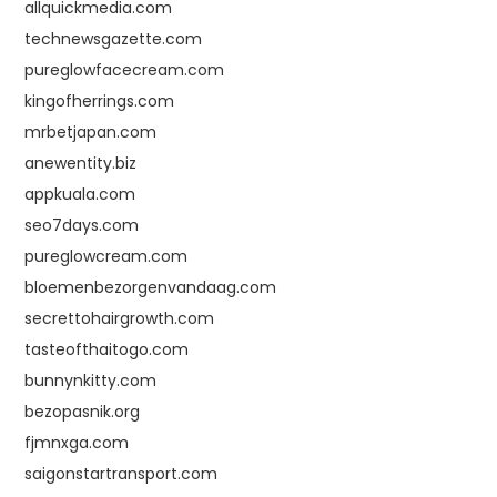
allquickmedia.com
technewsgazette.com
pureglowfacecream.com
kingofherrings.com
mrbetjapan.com
anewentity.biz
appkuala.com
seo7days.com
pureglowcream.com
bloemenbezorgenvandaag.com
secrettohairgrowth.com
tasteofthaitogo.com
bunnynkitty.com
bezopasnik.org
fjmnxga.com
saigonstartransport.com