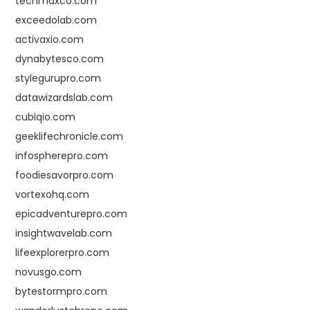
techmaxco.com
exceedolab.com
activaxio.com
dynabytesco.com
stylegurupro.com
datawizardslab.com
cubiqio.com
geeklifechronicle.com
infospherepro.com
foodiesavorpro.com
vortexohq.com
epicadventurepro.com
insightwavelab.com
lifeexplorerpro.com
novusgo.com
bytestormpro.com