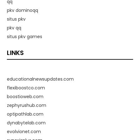
qq
pkv dominoqq
situs pkv
pkv qq
situs pkv games
LINKS
educationalnewsupdates.com
flexiboostco.com
boostioweb.com
zephyrushub.com
optipathlab.com
dynabytelab.com
evolvionet.com