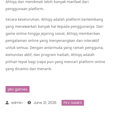
Ahliqq dan menikmati lebih banyak manfaat dari
penggunaan platform.
Secara keseluruhan, Ahliqq adalah platform berkembang
yang menawarkan banyak hal kepada penggunanya. Dari
game online hingga jejaring sosial, Ahliqq memberikan
pengalaman online yang menyenangkan dan interaktif
untuk semua. Dengan antarmuka yang ramah pengguna,
komunitas aktif, dan program hadiah, Ahliqq adalah
pilihan tepat bagi siapa pun yang mencari platform online
yang dinamis dan menarik.
pkv games
June 21, 2026
PKV GAMES