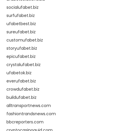
socialufabet.biz
surfufabet.biz
ufabetbest.biz
sureufabet.biz
customufabet.biz
storyufabet.biz
epicufabet.biz
crystalufabet.biz
ufabetok.biz
everufabet.biz
crowdufabet.biz
buildufabet.biz
alltransportnews.com
fashiontrandsnews.com
bbcreporters.com
cryptocasinoguid.com