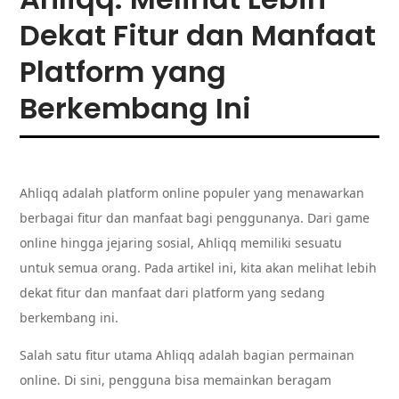
Dekat Fitur dan Manfaat
Platform yang
Berkembang Ini
Ahliqq adalah platform online populer yang menawarkan
berbagai fitur dan manfaat bagi penggunanya. Dari game
online hingga jejaring sosial, Ahliqq memiliki sesuatu
untuk semua orang. Pada artikel ini, kita akan melihat lebih
dekat fitur dan manfaat dari platform yang sedang
berkembang ini.
Salah satu fitur utama Ahliqq adalah bagian permainan
online. Di sini, pengguna bisa memainkan beragam