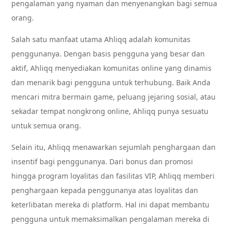
pengalaman yang nyaman dan menyenangkan bagi semua
orang.
Salah satu manfaat utama Ahliqq adalah komunitas
penggunanya. Dengan basis pengguna yang besar dan
aktif, Ahliqq menyediakan komunitas online yang dinamis
dan menarik bagi pengguna untuk terhubung. Baik Anda
mencari mitra bermain game, peluang jejaring sosial, atau
sekadar tempat nongkrong online, Ahliqq punya sesuatu
untuk semua orang.
Selain itu, Ahliqq menawarkan sejumlah penghargaan dan
insentif bagi penggunanya. Dari bonus dan promosi
hingga program loyalitas dan fasilitas VIP, Ahliqq memberi
penghargaan kepada penggunanya atas loyalitas dan
keterlibatan mereka di platform. Hal ini dapat membantu
pengguna untuk memaksimalkan pengalaman mereka di