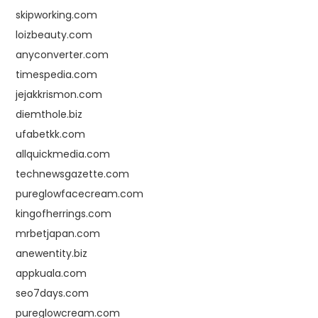
skipworking.com
loizbeauty.com
anyconverter.com
timespedia.com
jejakkrismon.com
diemthole.biz
ufabetkk.com
allquickmedia.com
technewsgazette.com
pureglowfacecream.com
kingofherrings.com
mrbetjapan.com
anewentity.biz
appkuala.com
seo7days.com
pureglowcream.com