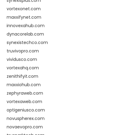
synexisplus.com
vortexonet.com
maxxifynet.com
innovexahub.com
dynacorelab.com
synexistechco.com
truvivopro.com
vividusco.com
vortexahq.com
zenithifyit.com
maxxiohub.com
zephyraweb.com
vortexaweb.com
optigeniusco.com
novuspherex.com
novaevopro.com