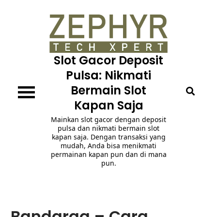
Skip
to
content
Slot Gacor Deposit
Pulsa: Nikmati
Bermain Slot
Kapan Saja
Mainkan slot gacor dengan deposit
pulsa dan nikmati bermain slot
kapan saja. Dengan transaksi yang
mudah, Anda bisa menikmati
permainan kapan pun dan di mana
pun.
Bandarqq – Cara