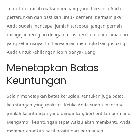
Tentukan jumlah maksimum uang yang bersedia Anda
pertaruhkan dan pastikan untuk berhenti bermain jika
Anda sudah mencapai jumlah tersebut. Jangan pernah
mengejar kerugian dengan terus bermain lebih lama dari
yang seharusnya. Ini hanya akan meningkatkan peluang
Anda untuk kehilangan lebih banyak uang.
Menetapkan Batas
Keuntungan
Selain menetapkan batas kerugian, tentukan juga batas
keuntungan yang realistis. Ketika Anda sudah mencapai
jumlah keuntungan yang diinginkan, berhentilah bermain.
Mengambil keuntungan tepat waktu akan membantu Anda
mempertahankan hasil positif dari permainan.