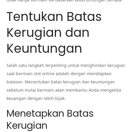
Tentukan Batas
Kerugian dan
Keuntungan
Salah satu langkah terpenting untuk menghindari kerugian
saat bermain slot online adalah dengan menetapkan
batasan. Menentukan batas kerugian dan keuntungan
sebelum mulai bermain akan membantu Anda mengelola
keuangan dengan lebih bijak.
Menetapkan Batas
Kerugian