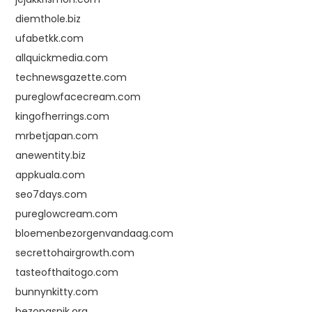
diemthole.biz
ufabetkk.com
allquickmedia.com
technewsgazette.com
pureglowfacecream.com
kingofherrings.com
mrbetjapan.com
anewentity.biz
appkuala.com
seo7days.com
pureglowcream.com
bloemenbezorgenvandaag.com
secrettohairgrowth.com
tasteofthaitogo.com
bunnynkitty.com
bezopasnik.org