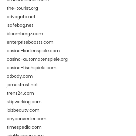
the-tourist.org
advogato.net
isafebag.net
bloombergz.com
enterpriseboosts.com
casino-kartenspiele.com
casino-automatenspiele.org
casino-tischspiele.com
otbody.com
jamestrust.net
trenz24.com
skipworking.com
loizbeauty.com
anyconverter.com
timespedia.com
jejakkrismon.com