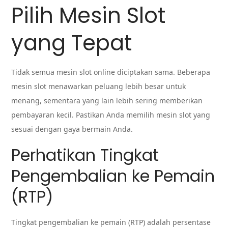
Pilih Mesin Slot
yang Tepat
Tidak semua mesin slot online diciptakan sama. Beberapa
mesin slot menawarkan peluang lebih besar untuk
menang, sementara yang lain lebih sering memberikan
pembayaran kecil. Pastikan Anda memilih mesin slot yang
sesuai dengan gaya bermain Anda.
Perhatikan Tingkat
Pengembalian ke Pemain
(RTP)
Tingkat pengembalian ke pemain (RTP) adalah persentase