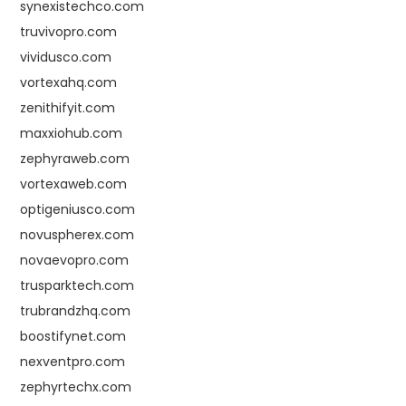
synexistechco.com
truvivopro.com
vividusco.com
vortexahq.com
zenithifyit.com
maxxiohub.com
zephyraweb.com
vortexaweb.com
optigeniusco.com
novuspherex.com
novaevopro.com
trusparktech.com
trubrandzhq.com
boostifynet.com
nexventpro.com
zephyrtechx.com