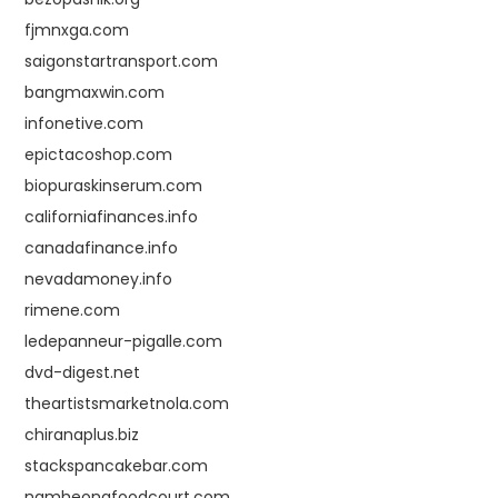
fjmnxga.com
saigonstartransport.com
bangmaxwin.com
infonetive.com
epictacoshop.com
biopuraskinserum.com
californiafinances.info
canadafinance.info
nevadamoney.info
rimene.com
ledepanneur-pigalle.com
dvd-digest.net
theartistsmarketnola.com
chiranaplus.biz
stackspancakebar.com
namheongfoodcourt.com