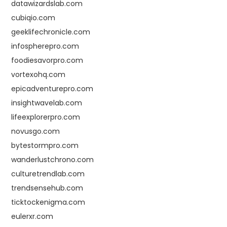
datawizardslab.com
cubiqio.com
geeklifechronicle.com
infospherepro.com
foodiesavorpro.com
vortexohq.com
epicadventurepro.com
insightwavelab.com
lifeexplorerpro.com
novusgo.com
bytestormpro.com
wanderlustchrono.com
culturetrendlab.com
trendsensehub.com
ticktockenigma.com
eulerxr.com