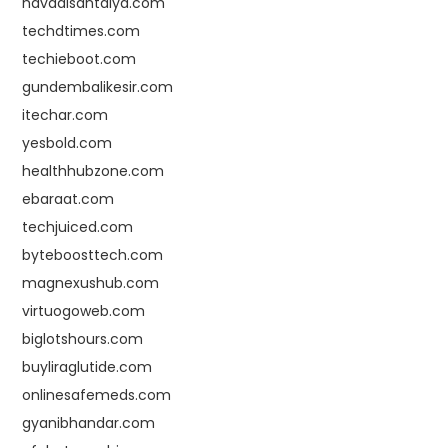
havadisantalya.com
techdtimes.com
techieboot.com
gundembalikesir.com
itechar.com
yesbold.com
healthhubzone.com
ebaraat.com
techjuiced.com
byteboosttech.com
magnexushub.com
virtuogoweb.com
biglotshours.com
buyliraglutide.com
onlinesafemeds.com
gyanibhandar.com