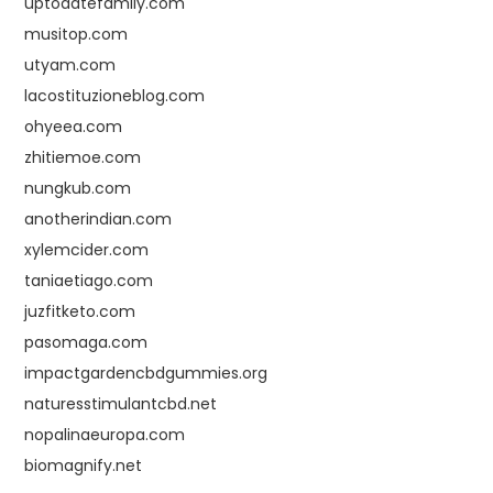
uptodatefamily.com
musitop.com
utyam.com
lacostituzioneblog.com
ohyeea.com
zhitiemoe.com
nungkub.com
anotherindian.com
xylemcider.com
taniaetiago.com
juzfitketo.com
pasomaga.com
impactgardencbdgummies.org
naturesstimulantcbd.net
nopalinaeuropa.com
biomagnify.net