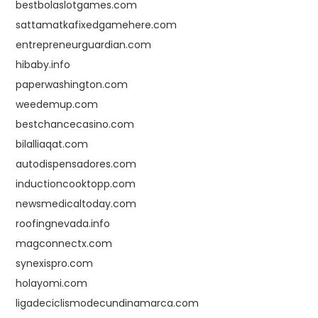
bestbolaslotgames.com
sattamatkafixedgamehere.com
entrepreneurguardian.com
hibaby.info
paperwashington.com
weedemup.com
bestchancecasino.com
bilalliaqat.com
autodispensadores.com
inductioncooktopp.com
newsmedicaltoday.com
roofingnevada.info
magconnectx.com
synexispro.com
holayomi.com
ligadeciclismodecundinamarca.com