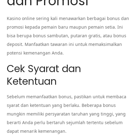
dan Promosi
Kasino online sering kali menawarkan berbagai bonus dan
promosi kepada pemain baru maupun pemain setia. Ini
bisa berupa bonus sambutan, putaran gratis, atau bonus
deposit. Manfaatkan tawaran ini untuk memaksimalkan
potensi kemenangan Anda.
Cek Syarat dan
Ketentuan
Sebelum memanfaatkan bonus, pastikan untuk membaca
syarat dan ketentuan yang berlaku. Beberapa bonus
mungkin memiliki persyaratan taruhan yang tinggi, yang
berarti Anda perlu bertaruh sejumlah tertentu sebelum
dapat menarik kemenangan.