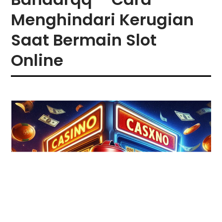
Menghindari Kerugian
Saat Bermain Slot
Online