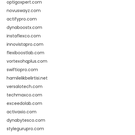
optigoxpert.com
novuswayz.com
actifypro.com
dynaboostx.com
instaflexco.com
innovistapro.com
flexiboostlab.com
vortexohqplus.com
swiftiopro.com
hamilelikbelirtisi.net
versalotech.com
techmaxco.com
exceedolab.com
activaxio.com
dynabytesco.com
stylegurupro.com