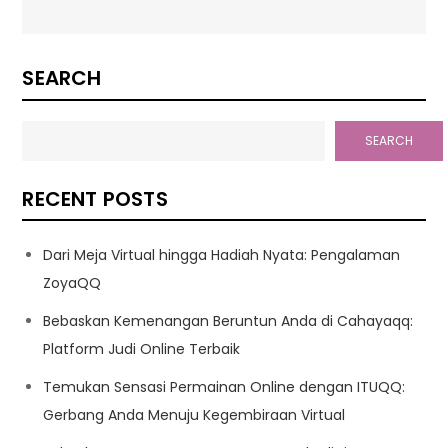
SEARCH
SEARCH
RECENT POSTS
Dari Meja Virtual hingga Hadiah Nyata: Pengalaman
ZoyaQQ
Bebaskan Kemenangan Beruntun Anda di Cahayaqq:
Platform Judi Online Terbaik
Temukan Sensasi Permainan Online dengan ITUQQ:
Gerbang Anda Menuju Kegembiraan Virtual