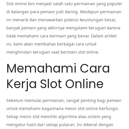
Slot online kini menjadi salah satu permainan yang populer
di kalangan para pemain judi daring. Meskipun permainan
ini menarik dan menawarkan potensi keuntungan besar,
banyak pemain yang akhirnya mengalami kerugian karena
tidak memahami cara bermain yang benar. Dalam artikel
ini, kami akan membahas berbagai cara untuk
menghindari kerugian saat bermain slot online.
Memahami Cara
Kerja Slot Online
Sebelum memulai permainan, sangat penting bagi pemain
untuk memahami bagaimana mesin slot online berfungsi.
Setiap mesin slot memiliki algoritma atau sistem yang
mengatur hasil dari setiap putaran. Ini dikenal dengan