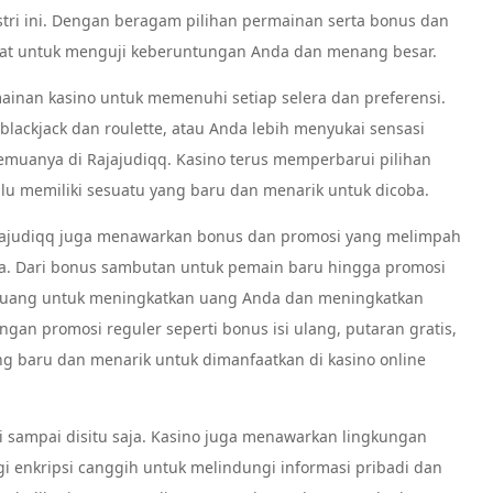
ustri ini. Dengan beragam pilihan permainan serta bonus dan
pat untuk menguji keberuntungan Anda dan menang besar.
inan kasino untuk memenuhi setiap selera dan preferensi.
lackjack dan roulette, atau Anda lebih menyukai sensasi
emuanya di Rajajudiqq. Kasino terus memperbarui pilihan
 memiliki sesuatu yang baru dan menarik untuk dicoba.
jajudiqq juga menawarkan bonus dan promosi yang melimpah
. Dari bonus sambutan untuk pemain baru hingga promosi
peluang untuk meningkatkan uang Anda dan meningkatkan
an promosi reguler seperti bonus isi ulang, putaran gratis,
g baru dan menarik untuk dimanfaatkan di kasino online
 sampai disitu saja. Kasino juga menawarkan lingkungan
 enkripsi canggih untuk melindungi informasi pribadi dan