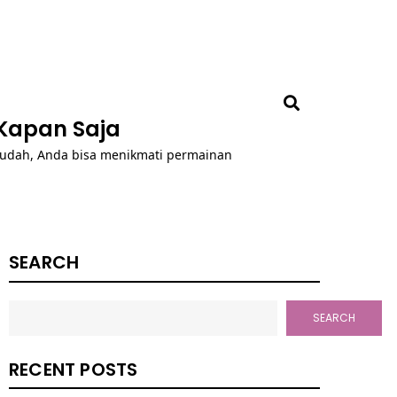
 Kapan Saja
 mudah, Anda bisa menikmati permainan
SEARCH
SEARCH
RECENT POSTS