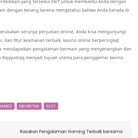
rdedikasi yang tersedia 24/7 untuk membantu Anda dengan
ain dengan tenang karena mengetahui bahwa Anda berada di
merasakan serunya perjudian online, Anda bisa mengunjungi
 dan fitur keamanan terbaik, kasino online berperingkat
ntuk mendapatkan pengalaman bermain yang menyenangkan dan
pa Rajajudiqq menjadi tujuan utama para penggemar kasino.
,
,
GAMES
SBOBET88
SLOT
Rasakan Pengalaman Gaming Terbaik bersama