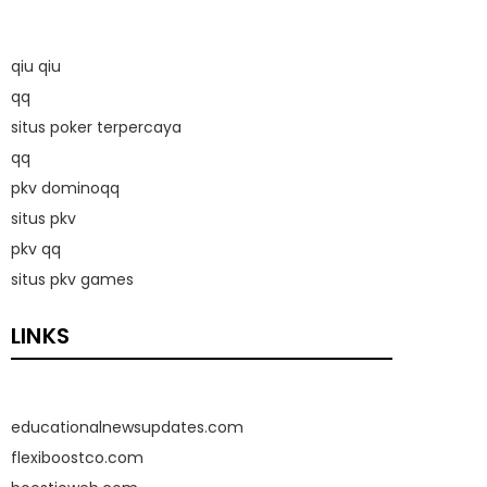
qiu qiu
qq
situs poker terpercaya
qq
pkv dominoqq
situs pkv
pkv qq
situs pkv games
LINKS
educationalnewsupdates.com
flexiboostco.com