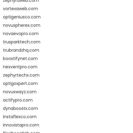
zephyraweb.com
vortexaweb.com
optigeniusco.com
novuspherex.com
novaevopro.com
trusparktech.com
trubrandzhq.com
boostifynet.com
nexventpro.com
zephyrtechx.com
optigoxpert.com
novuswayz.com
actifypro.com
dynaboostx.com
instaflexco.com
innovistapro.com