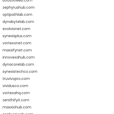
boostioweb.com
zephyrushub.com
optipathlab.com
dynabytelab.com
evolvionet.com
synexisplus.com
vortexonet.com
maxxifynet.com
innovexahub.com
dynacorelab.com
synexistechco.com
truvivopro.com
vividusco.com
vortexahq.com
zenithifyit.com
maxxiohub.com