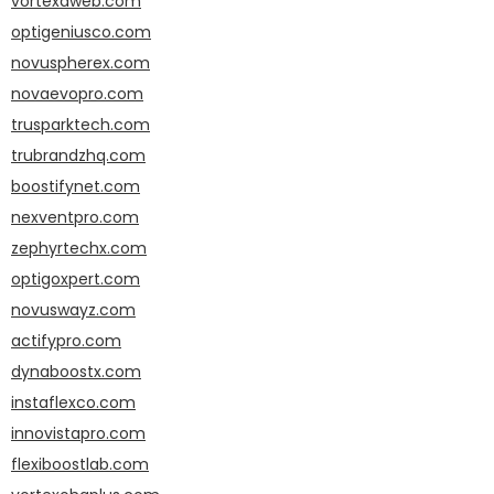
vortexaweb.com
optigeniusco.com
novuspherex.com
novaevopro.com
trusparktech.com
trubrandzhq.com
boostifynet.com
nexventpro.com
zephyrtechx.com
optigoxpert.com
novuswayz.com
actifypro.com
dynaboostx.com
instaflexco.com
innovistapro.com
flexiboostlab.com