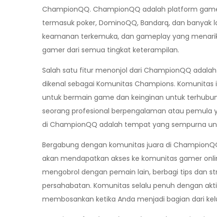
ChampionQQ. ChampionQQ adalah platform game 
termasuk poker, DominoQQ, Bandarq, dan banyak l
keamanan terkemuka, dan gameplay yang menarik
gamer dari semua tingkat keterampilan.
Salah satu fitur menonjol dari ChampionQQ adal
dikenal sebagai Komunitas Champions. Komunitas in
untuk bermain game dan keinginan untuk terhubu
seorang profesional berpengalaman atau pemula y
di ChampionQQ adalah tempat yang sempurna untu
Bergabung dengan komunitas juara di ChampionQQ 
akan mendapatkan akses ke komunitas gamer onlin
mengobrol dengan pemain lain, berbagi tips dan st
persahabatan. Komunitas selalu penuh dengan akti
membosankan ketika Anda menjadi bagian dari k