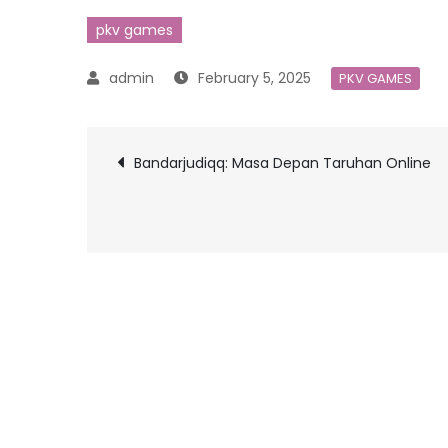
pkv games
February 5, 2025
PKV GAMES
Post
Bandarjudiqq: Masa Depan Taruhan Online
navigation