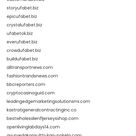
storyufabet.biz
epicufabet.biz
crystalufabet.biz
ufabetok.biz
everufabet.biz
crowdufabet.biz
buildufabet.biz
alltransportnews.com
fashiontrandsnews.com
bbcreporters.com
cryptocasinoguid.com
leadingedgemarketingsolutionsmi.com
kastratigeneralcontractinginc.co
bestwholesalenfljerseysshop.com
openlivinglabdays14.com
ayurvedakonsultti-kari-nokela.com