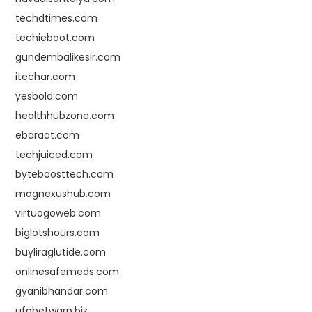
techdtimes.com
techieboot.com
gundembalikesir.com
itechar.com
yesbold.com
healthhubzone.com
ebaraat.com
techjuiced.com
byteboosttech.com
magnexushub.com
virtuogoweb.com
biglotshours.com
buyliraglutide.com
onlinesafemeds.com
gyanibhandar.com
ufabetwarp.biz