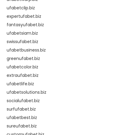
ufabetclip.biz
expertufabet.biz
fantasyufabet.biz
ufabetsiam.biz
swissufabet.biz
ufabetbusiness.biz
greenufabet.biz
ufabetcolor.biz
extraufabet.biz
ufabetlife.biz
ufabetsolutions.biz
socialufabet.biz
surfufabet.biz
ufabetbest.biz
sureufabet.biz
customufabet.biz