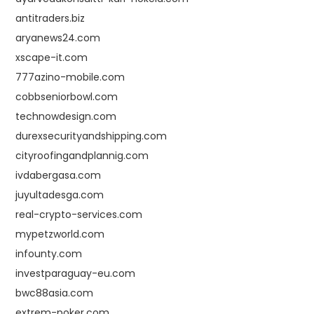
antitraders.biz
aryanews24.com
xscape-it.com
777azino-mobile.com
cobbseniorbowl.com
technowdesign.com
durexsecurityandshipping.com
cityroofingandplannig.com
ivdabergasa.com
juyultadesga.com
real-crypto-services.com
mypetzworld.com
infounty.com
investparaguay-eu.com
bwc88asia.com
extrem-poker.com