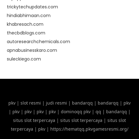
trickytechupdates.com
hindiabhimaan.com
khabresach.com
thecbdblogs.com
autoresearchchemicals.com
apnabusinesskaro.com
suleckiego.com
pkv
|
slot resmi
|
judi resmi
|
bandarqq
|
bandarqq
|
pkv
|
pkv
|
pkv
|
pkv
|
pkv
|
dominoqq pkv
|
qq
|
bandarqq
|
situs slot terpercaya
|
situs slot terpercaya
|
situs slot
terpercaya
|
pkv
|
https://hematqq.pkvgamesresmi.org/