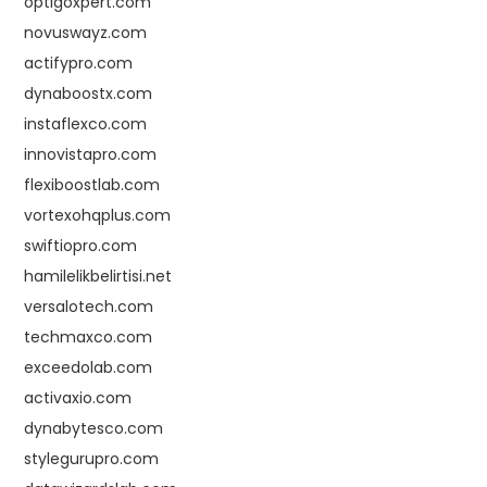
optigoxpert.com
novuswayz.com
actifypro.com
dynaboostx.com
instaflexco.com
innovistapro.com
flexiboostlab.com
vortexohqplus.com
swiftiopro.com
hamilelikbelirtisi.net
versalotech.com
techmaxco.com
exceedolab.com
activaxio.com
dynabytesco.com
stylegurupro.com