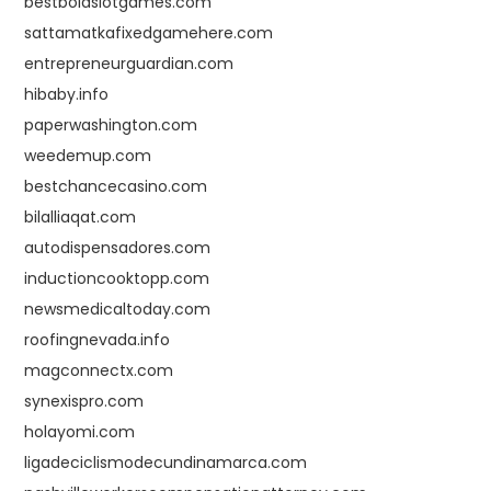
bestbolaslotgames.com
sattamatkafixedgamehere.com
entrepreneurguardian.com
hibaby.info
paperwashington.com
weedemup.com
bestchancecasino.com
bilalliaqat.com
autodispensadores.com
inductioncooktopp.com
newsmedicaltoday.com
roofingnevada.info
magconnectx.com
synexispro.com
holayomi.com
ligadeciclismodecundinamarca.com