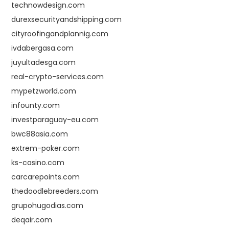
technowdesign.com
durexsecurityandshipping.com
cityroofingandplannig.com
ivdabergasa.com
juyultadesga.com
real-crypto-services.com
mypetzworld.com
infounty.com
investparaguay-eu.com
bwc88asia.com
extrem-poker.com
ks-casino.com
carcarepoints.com
thedoodlebreeders.com
grupohugodias.com
deqair.com