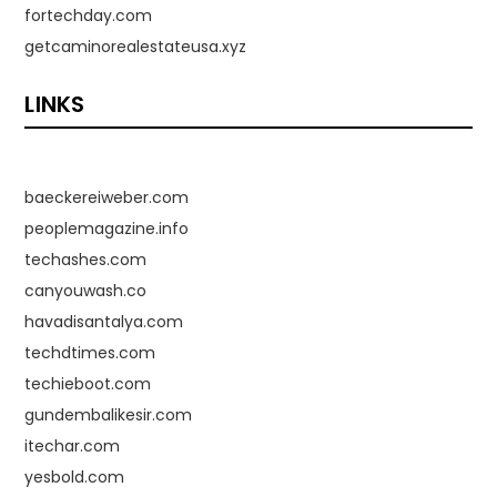
fortechday.com
getcaminorealestateusa.xyz
LINKS
baeckereiweber.com
peoplemagazine.info
techashes.com
canyouwash.co
havadisantalya.com
techdtimes.com
techieboot.com
gundembalikesir.com
itechar.com
yesbold.com