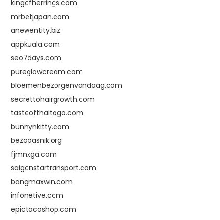
kingofherrings.com
mrbetjapan.com
anewentity.biz
appkuala.com
seo7days.com
pureglowcream.com
bloemenbezorgenvandaag.com
secrettohairgrowth.com
tasteofthaitogo.com
bunnynkitty.com
bezopasnik.org
fjmnxga.com
saigonstartransport.com
bangmaxwin.com
infonetive.com
epictacoshop.com