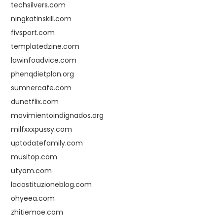
techsilvers.com
ningkatinskill.com
fivsport.com
templatedzine.com
lawinfoadvice.com
phenqdietplan.org
sumnercafe.com
dunetflix.com
movimientoindignados.org
milfxxxpussy.com
uptodatefamily.com
musitop.com
utyam.com
lacostituzioneblog.com
ohyeea.com
zhitiemoe.com