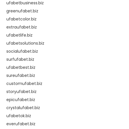
ufabetbusiness.biz
greenufabet.biz
ufabetcolor.biz
extraufabet.biz
ufabetlife.biz
ufabetsolutions.biz
socialufabet.biz
surfufabet.biz
ufabetbest.biz
sureufabet.biz
customufabet.biz
storyufabet.biz
epicufabet.biz
crystalufabet.biz
ufabetok.biz
everufabet.biz