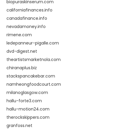
biopuraskinserum.com
californiafinances.info
canadafinance.info
nevadamoney.info
rimene.com
ledepanneur-pigalle.com
dvd-digest.net
theartistsmarketnola.com
chiranaplus.biz
stackspancakebar.com
namheongfoodcourt.com
milanoglasgow.com
hallu-forte3.com
hallu-motion24.com
therockskippers.com
granfoss.net