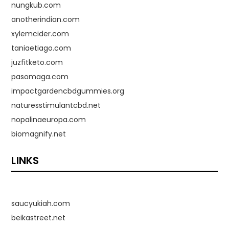
nungkub.com
anotherindian.com
xylemcider.com
taniaetiago.com
juzfitketo.com
pasomaga.com
impactgardencbdgummies.org
naturesstimulantcbd.net
nopalinaeuropa.com
biomagnify.net
LINKS
saucyukiah.com
beikastreet.net