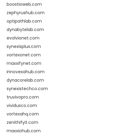
boostioweb.com
zephyrushub.com
optipathlab.com
dynabytelab.com
evolvionet.com
synexisplus.com
vortexonet.com
maxxifynet.com
innovexahub.com
dynacorelab.com
synexistechco.com
truvivopro.com
vividusco.com
vortexahq.com
zenithifyit.com
maxxiohub.com