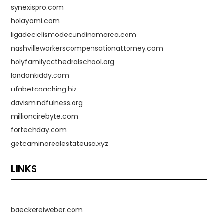
synexispro.com
holayomi.com
ligadeciclismodecundinamarca.com
nashvilleworkerscompensationattorney.com
holyfamilycathedralschool.org
londonkiddy.com
ufabetcoaching.biz
davismindfulness.org
millionairebyte.com
fortechday.com
getcaminorealestateusa.xyz
LINKS
baeckereiweber.com