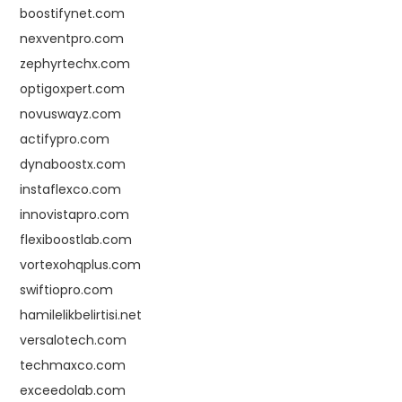
boostifynet.com
nexventpro.com
zephyrtechx.com
optigoxpert.com
novuswayz.com
actifypro.com
dynaboostx.com
instaflexco.com
innovistapro.com
flexiboostlab.com
vortexohqplus.com
swiftiopro.com
hamilelikbelirtisi.net
versalotech.com
techmaxco.com
exceedolab.com