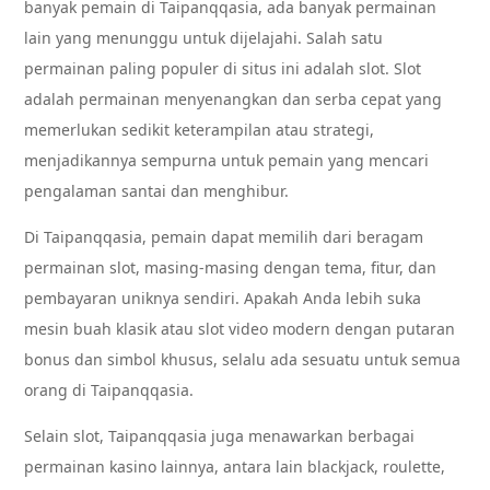
banyak pemain di Taipanqqasia, ada banyak permainan
lain yang menunggu untuk dijelajahi. Salah satu
permainan paling populer di situs ini adalah slot. Slot
adalah permainan menyenangkan dan serba cepat yang
memerlukan sedikit keterampilan atau strategi,
menjadikannya sempurna untuk pemain yang mencari
pengalaman santai dan menghibur.
Di Taipanqqasia, pemain dapat memilih dari beragam
permainan slot, masing-masing dengan tema, fitur, dan
pembayaran uniknya sendiri. Apakah Anda lebih suka
mesin buah klasik atau slot video modern dengan putaran
bonus dan simbol khusus, selalu ada sesuatu untuk semua
orang di Taipanqqasia.
Selain slot, Taipanqqasia juga menawarkan berbagai
permainan kasino lainnya, antara lain blackjack, roulette,