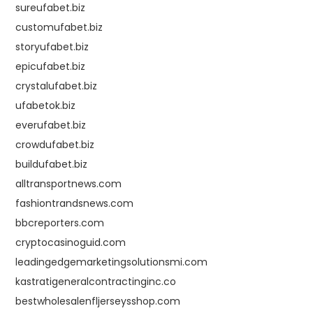
sureufabet.biz
customufabet.biz
storyufabet.biz
epicufabet.biz
crystalufabet.biz
ufabetok.biz
everufabet.biz
crowdufabet.biz
buildufabet.biz
alltransportnews.com
fashiontrandsnews.com
bbcreporters.com
cryptocasinoguid.com
leadingedgemarketingsolutionsmi.com
kastratigeneralcontractinginc.co
bestwholesalenfljerseysshop.com