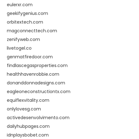
eulerxr.com
geekifygenius.com
orbitextech.com
magconnecttech.com
zenifyweb.com
livetogel.co
genmatfiredoor.com
findlascegasproperties.com
healthhavenrobbie.com
donanddonnadesigns.com
eagleoneconstructiontx.com
equiflexvitality.com
onlylovesg.com
activedesenvolvimento.com
dailyhubpages.com
idnplaysbobet.com