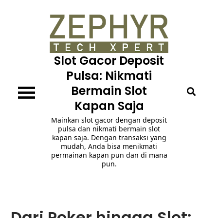
Skip
to
content
Slot Gacor Deposit
Pulsa: Nikmati
Bermain Slot
Kapan Saja
Mainkan slot gacor dengan deposit
pulsa dan nikmati bermain slot
kapan saja. Dengan transaksi yang
mudah, Anda bisa menikmati
permainan kapan pun dan di mana
pun.
Dari Poker hingga Slot: