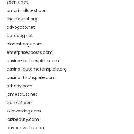
sdenix.net
amarinhillcrest.com
the-tourist.org
advogato.net
isafebag.net
bloombergz.com
enterpriseboosts.com
casino-kartenspiele.com
casino-automatenspiele.org
casino-tischspiele.com
otbody.com
jamestrust.net
trenz24.com
skipworking.com
loizbeauty.com
anyconverter.com