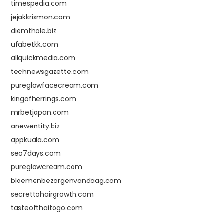
timespedia.com
jejakkrismon.com
diemthole.biz
ufabetkk.com
allquickmedia.com
technewsgazette.com
pureglowfacecream.com
kingofherrings.com
mrbetjapan.com
anewentity.biz
appkuala.com
seo7days.com
pureglowcream.com
bloemenbezorgenvandaag.com
secrettohairgrowth.com
tasteofthaitogo.com