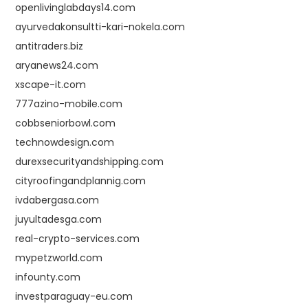
openlivinglabdays14.com
ayurvedakonsultti-kari-nokela.com
antitraders.biz
aryanews24.com
xscape-it.com
777azino-mobile.com
cobbseniorbowl.com
technowdesign.com
durexsecurityandshipping.com
cityroofingandplannig.com
ivdabergasa.com
juyultadesga.com
real-crypto-services.com
mypetzworld.com
infounty.com
investparaguay-eu.com