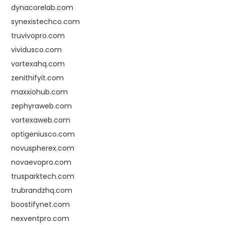
dynacorelab.com
synexistechco.com
truvivopro.com
vividusco.com
vortexahq.com
zenithifyit.com
maxxiohub.com
zephyraweb.com
vortexaweb.com
optigeniusco.com
novuspherex.com
novaevopro.com
trusparktech.com
trubrandzhq.com
boostifynet.com
nexventpro.com