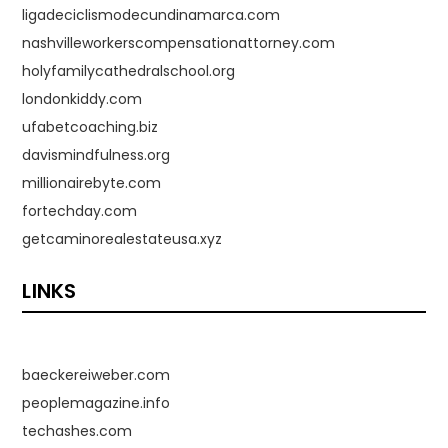
ligadeciclismodecundinamarca.com
nashvilleworkerscompensationattorney.com
holyfamilycathedralschool.org
londonkiddy.com
ufabetcoaching.biz
davismindfulness.org
millionairebyte.com
fortechday.com
getcaminorealestateusa.xyz
LINKS
baeckereiweber.com
peoplemagazine.info
techashes.com