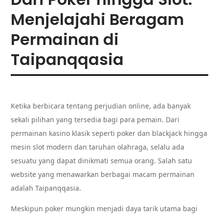
Menjelajahi Beragam
Permainan di
Taipanqqasia
Ketika berbicara tentang perjudian online, ada banyak
sekali pilihan yang tersedia bagi para pemain. Dari
permainan kasino klasik seperti poker dan blackjack hingga
mesin slot modern dan taruhan olahraga, selalu ada
sesuatu yang dapat dinikmati semua orang. Salah satu
website yang menawarkan berbagai macam permainan
adalah Taipanqqasia.
Meskipun poker mungkin menjadi daya tarik utama bagi