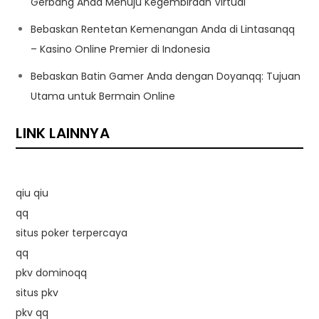
Gerbang Anda Menuju Kegembiraan Virtual
Bebaskan Rentetan Kemenangan Anda di Lintasanqq
– Kasino Online Premier di Indonesia
Bebaskan Batin Gamer Anda dengan Doyanqq: Tujuan
Utama untuk Bermain Online
LINK LAINNYA
qiu qiu
qq
situs poker terpercaya
qq
pkv dominoqq
situs pkv
pkv qq