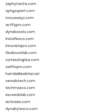
zephyrtechx.com
optigoxpert.com
novuswayz.com
actifypro.com
dynaboostx.com
instaflexco.com
innovistapro.com
flexiboostlab.com
vortexohqplus.com
swiftiopro.com
hamilelikbelirtisi.net
versalotech.com
techmaxco.com
exceedolab.com
activaxio.com
dynabytesco.com