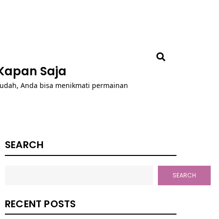
 Kapan Saja
 mudah, Anda bisa menikmati permainan
SEARCH
SEARCH
RECENT POSTS