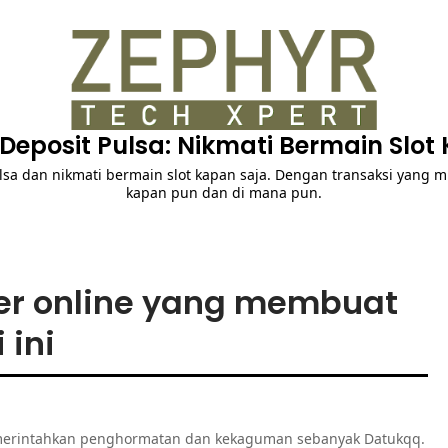
 Deposit Pulsa: Nikmati Bermain Slot
lsa dan nikmati bermain slot kapan saja. Dengan transaksi yang
kapan pun dan di mana pun.
ker online yang membuat
 ini
emerintahkan penghormatan dan kekaguman sebanyak Datukqq.