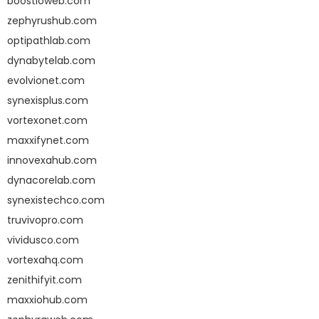
boostioweb.com
zephyrushub.com
optipathlab.com
dynabytelab.com
evolvionet.com
synexisplus.com
vortexonet.com
maxxifynet.com
innovexahub.com
dynacorelab.com
synexistechco.com
truvivopro.com
vividusco.com
vortexahq.com
zenithifyit.com
maxxiohub.com