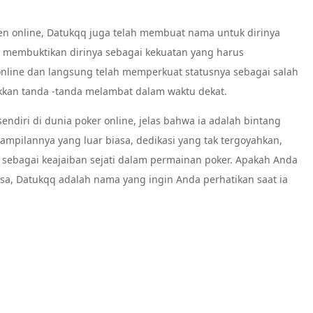
n online, Datukqq juga telah membuat nama untuk dirinya
ah membuktikan dirinya sebagai kekuatan yang harus
nline dan langsung telah memperkuat statusnya sebagai salah
jukkan tanda -tanda melambat dalam waktu dekat.
diri di dunia poker online, jelas bahwa ia adalah bintang
ampilannya yang luar biasa, dedikasi yang tak tergoyahkan,
 sebagai keajaiban sejati dalam permainan poker. Apakah Anda
sa, Datukqq adalah nama yang ingin Anda perhatikan saat ia