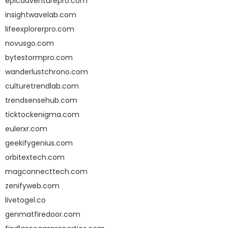
epicadventurepro.com
insightwavelab.com
lifeexplorerpro.com
novusgo.com
bytestormpro.com
wanderlustchrono.com
culturetrendlab.com
trendsensehub.com
ticktockenigma.com
eulerxr.com
geekifygenius.com
orbitextech.com
magconnecttech.com
zenifyweb.com
livetogel.co
genmatfiredoor.com