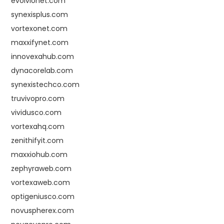
evolvionet.com
synexisplus.com
vortexonet.com
maxxifynet.com
innovexahub.com
dynacorelab.com
synexistechco.com
truvivopro.com
vividusco.com
vortexahq.com
zenithifyit.com
maxxiohub.com
zephyraweb.com
vortexaweb.com
optigeniusco.com
novuspherex.com