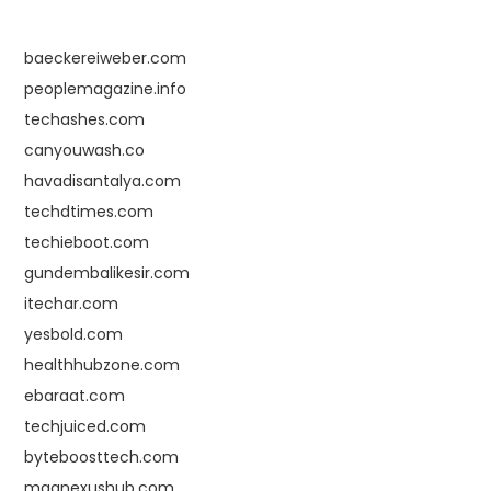
baeckereiweber.com
peoplemagazine.info
techashes.com
canyouwash.co
havadisantalya.com
techdtimes.com
techieboot.com
gundembalikesir.com
itechar.com
yesbold.com
healthhubzone.com
ebaraat.com
techjuiced.com
byteboosttech.com
magnexushub.com