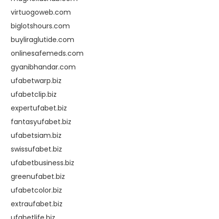
virtuogoweb.com
biglotshours.com
buyliraglutide.com
onlinesafemeds.com
gyanibhandar.com
ufabetwarp.biz
ufabetclip.biz
expertufabet.biz
fantasyufabet.biz
ufabetsiam.biz
swissufabet.biz
ufabetbusiness.biz
greenufabet.biz
ufabetcolor.biz
extraufabet.biz
ufabetlife.biz