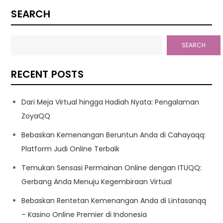
SEARCH
SEARCH
RECENT POSTS
Dari Meja Virtual hingga Hadiah Nyata: Pengalaman
ZoyaQQ
Bebaskan Kemenangan Beruntun Anda di Cahayaqq:
Platform Judi Online Terbaik
Temukan Sensasi Permainan Online dengan ITUQQ:
Gerbang Anda Menuju Kegembiraan Virtual
Bebaskan Rentetan Kemenangan Anda di Lintasanqq
– Kasino Online Premier di Indonesia