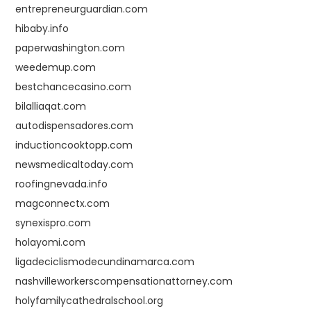
entrepreneurguardian.com
hibaby.info
paperwashington.com
weedemup.com
bestchancecasino.com
bilalliaqat.com
autodispensadores.com
inductioncooktopp.com
newsmedicaltoday.com
roofingnevada.info
magconnectx.com
synexispro.com
holayomi.com
ligadeciclismodecundinamarca.com
nashvilleworkerscompensationattorney.com
holyfamilycathedralschool.org