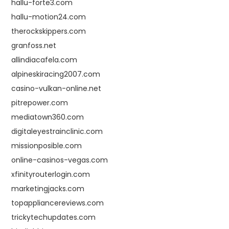
hallu-forte3.com
hallu-motion24.com
therockskippers.com
granfoss.net
allindiacafela.com
alpineskiracing2007.com
casino-vulkan-online.net
pitrepower.com
mediatown360.com
digitaleyestrainclinic.com
missionposible.com
online-casinos-vegas.com
xfinityrouterlogin.com
marketingjacks.com
topappliancereviews.com
trickytechupdates.com