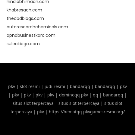
hindiabhimaan.com
khabresach.com
thecbdblogs.com
autoresearchchemicals.com
apnabusinesskaro.com
suleckiego.com
pkv
|
slot resmi
|
judi resmi
|
bandarqq
|
bandarqq
|
pkv
|
pkv
|
pkv
|
pkv
|
pkv
|
dominoqq pkv
|
qq
|
bandarqq
|
situs slot terpercaya
|
situs slot terpercaya
|
situs slot
terpercaya
|
pkv
|
https://hematqq.pkvgamesresmi.org/