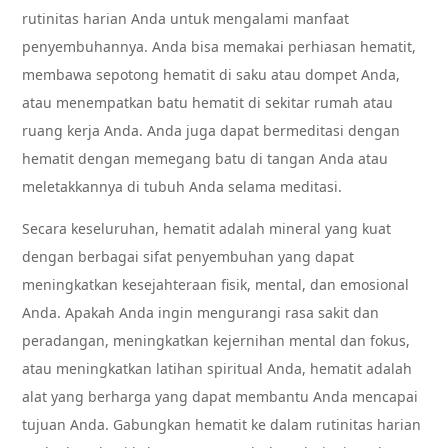
rutinitas harian Anda untuk mengalami manfaat
penyembuhannya. Anda bisa memakai perhiasan hematit,
membawa sepotong hematit di saku atau dompet Anda,
atau menempatkan batu hematit di sekitar rumah atau
ruang kerja Anda. Anda juga dapat bermeditasi dengan
hematit dengan memegang batu di tangan Anda atau
meletakkannya di tubuh Anda selama meditasi.
Secara keseluruhan, hematit adalah mineral yang kuat
dengan berbagai sifat penyembuhan yang dapat
meningkatkan kesejahteraan fisik, mental, dan emosional
Anda. Apakah Anda ingin mengurangi rasa sakit dan
peradangan, meningkatkan kejernihan mental dan fokus,
atau meningkatkan latihan spiritual Anda, hematit adalah
alat yang berharga yang dapat membantu Anda mencapai
tujuan Anda. Gabungkan hematit ke dalam rutinitas harian