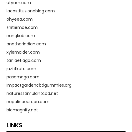
utyam.com
lacostituzioneblog.com
ohyeea.com
zhitiemoe.com
nungkub.com
anotherindian.com
xylemcider.com
taniaetiago.com
juzfitketo.com
pasomaga.com
impactgardencbdgummies.org
naturesstimulantcbd.net
nopalinaeuropa.com
biomagnify.net
LINKS