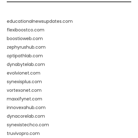
educationalnewsupdates.com
flexiboostco.com
boostioweb.com
zephyrushub.com
optipathlab.com
dynabytelab.com
evolvionet.com
synexisplus.com
vortexonet.com
maxxifynet.com
innovexahub.com
dynacorelab.com
synexistechco.com
truvivopro.com