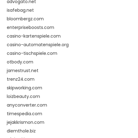
advogato.net
isafebag.net
bloombergz.com
enterpriseboosts.com
casino-kartenspiele.com
casino-automatenspiele.org
casino-tischspiele.com
otbody.com
jamestrust.net
trenz24.com
skipworking.com
loizbeauty.com
anyconverter.com
timespedia.com
jejakkrismon.com
diemthole.biz