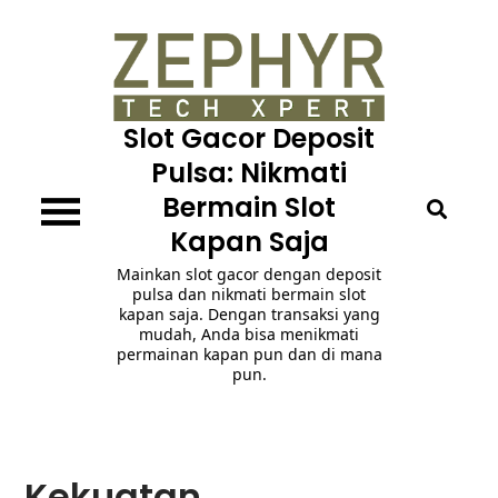
Skip
to
content
Slot Gacor Deposit
Pulsa: Nikmati
Bermain Slot
Kapan Saja
Mainkan slot gacor dengan deposit
pulsa dan nikmati bermain slot
kapan saja. Dengan transaksi yang
mudah, Anda bisa menikmati
permainan kapan pun dan di mana
pun.
Kekuatan