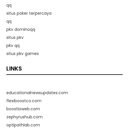
qq
situs poker terpercaya
qq
pkv dominoqq
situs pkv
pkv qq
situs pkv games
LINKS
educationalnewsupdates.com
flexiboostco.com
boostioweb.com
zephyrushub.com
optipathlab.com