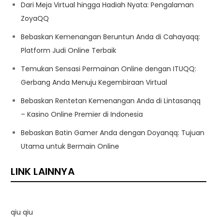
Dari Meja Virtual hingga Hadiah Nyata: Pengalaman
ZoyaQQ
Bebaskan Kemenangan Beruntun Anda di Cahayaqq:
Platform Judi Online Terbaik
Temukan Sensasi Permainan Online dengan ITUQQ:
Gerbang Anda Menuju Kegembiraan Virtual
Bebaskan Rentetan Kemenangan Anda di Lintasanqq
– Kasino Online Premier di Indonesia
Bebaskan Batin Gamer Anda dengan Doyanqq: Tujuan
Utama untuk Bermain Online
LINK LAINNYA
qiu qiu