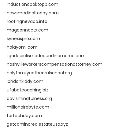
inductioncooktopp.com
newsmedicaltoday.com
roofingnevada.info
magconnectx.com
synexispro.com
holayomi.com
ligadeciclismodecundinamarca.com
nashvilleworkerscompensationattorney.com
holyfamilycathedralschool.org
londonkiddy.com
ufabetcoaching.biz
davismindfulness.org
millionairebyte.com
fortechday.com
getcaminorealestateusa.xyz