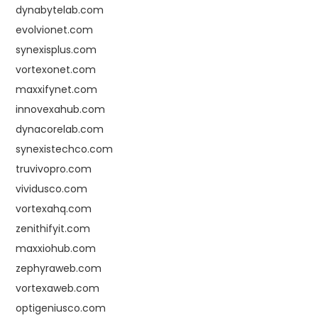
dynabytelab.com
evolvionet.com
synexisplus.com
vortexonet.com
maxxifynet.com
innovexahub.com
dynacorelab.com
synexistechco.com
truvivopro.com
vividusco.com
vortexahq.com
zenithifyit.com
maxxiohub.com
zephyraweb.com
vortexaweb.com
optigeniusco.com