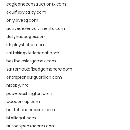
eagleoneconstructiontx.com
equiflexvitality.com
onlylovesg.com
activedesenvolvimento.com
dailyhubpages.com
idnplaysbobet.com
sattakingvikidadacall.com
bestbolaslotgames.com
sattamatkafixedgamehere.com
entrepreneurguardian.com
hibaby.info
paperwashington.com
weedemup.com
bestchancecasino.com
bilalliaqat.com
autodispensadores.com