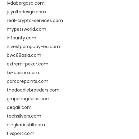
ivdabergasa.com
juyultadesga.com
real-crypto-services.com
mypetzworld.com
infounty.com
investparaguay-eu.com
bwc88asia.com
extrem-poker.com
ks-casino.com
carcarepoints.com
thedoodlebreeders.com
grupohugodias.com
deqair.com
techsilvers.com
ningkatinskill.com
fivsport.com