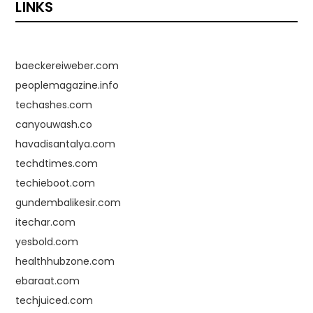
LINKS
baeckereiweber.com
peoplemagazine.info
techashes.com
canyouwash.co
havadisantalya.com
techdtimes.com
techieboot.com
gundembalikesir.com
itechar.com
yesbold.com
healthhubzone.com
ebaraat.com
techjuiced.com