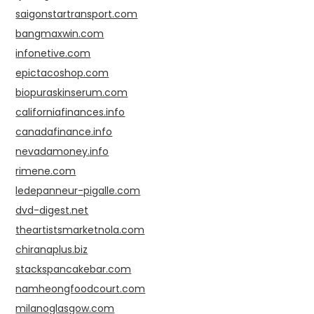
saigonstartransport.com
bangmaxwin.com
infonetive.com
epictacoshop.com
biopuraskinserum.com
californiafinances.info
canadafinance.info
nevadamoney.info
rimene.com
ledepanneur-pigalle.com
dvd-digest.net
theartistsmarketnola.com
chiranaplus.biz
stackspancakebar.com
namheongfoodcourt.com
milanoglasgow.com