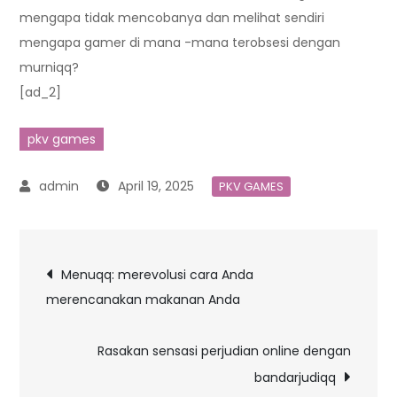
mengapa tidak mencobanya dan melihat sendiri
mengapa gamer di mana -mana terobsesi dengan
murniqq?
[ad_2]
pkv games
April 19, 2025
PKV GAMES
Post
Menuqq: merevolusi cara Anda
merencanakan makanan Anda
navigation
Rasakan sensasi perjudian online dengan
bandarjudiqq