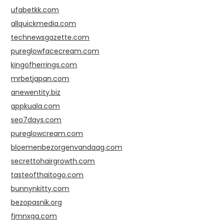
ufabetkk.com
allquickmedia.com
technewsgazette.com
pureglowfacecream.com
kingofherrings.com
mrbetjapan.com
anewentity.biz
appkuala.com
seo7days.com
pureglowcream.com
bloemenbezorgenvandaag.com
secrettohairgrowth.com
tasteofthaitogo.com
bunnynkitty.com
bezopasnik.org
fjmnxga.com