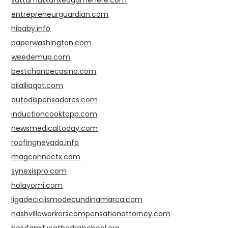
sattamatkafixedgamehere.com
entrepreneurguardian.com
hibaby.info
paperwashington.com
weedemup.com
bestchancecasino.com
bilalliaqat.com
autodispensadores.com
inductioncooktopp.com
newsmedicaltoday.com
roofingnevada.info
magconnectx.com
synexispro.com
holayomi.com
ligadeciclismodecundinamarca.com
nashvilleworkerscompensationattorney.com