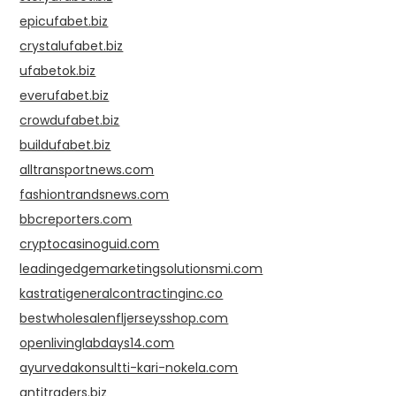
epicufabet.biz
crystalufabet.biz
ufabetok.biz
everufabet.biz
crowdufabet.biz
buildufabet.biz
alltransportnews.com
fashiontrandsnews.com
bbcreporters.com
cryptocasinoguid.com
leadingedgemarketingsolutionsmi.com
kastratigeneralcontractinginc.co
bestwholesalenfljerseysshop.com
openlivinglabdays14.com
ayurvedakonsultti-kari-nokela.com
antitraders.biz