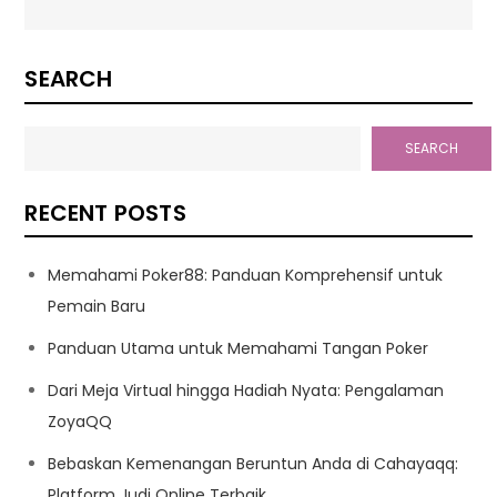
SEARCH
SEARCH
RECENT POSTS
Memahami Poker88: Panduan Komprehensif untuk
Pemain Baru
Panduan Utama untuk Memahami Tangan Poker
Dari Meja Virtual hingga Hadiah Nyata: Pengalaman
ZoyaQQ
Bebaskan Kemenangan Beruntun Anda di Cahayaqq:
Platform Judi Online Terbaik