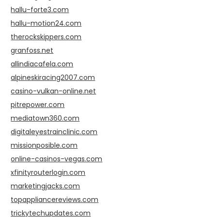
hallu-forte3.com
hallu-motion24.com
therockskippers.com
granfoss.net
allindiacafela.com
alpineskiracing2007.com
casino-vulkan-online.net
pitrepower.com
mediatown360.com
digitaleyestrainclinic.com
missionposible.com
online-casinos-vegas.com
xfinityrouterlogin.com
marketingjacks.com
topappliancereviews.com
trickytechupdates.com