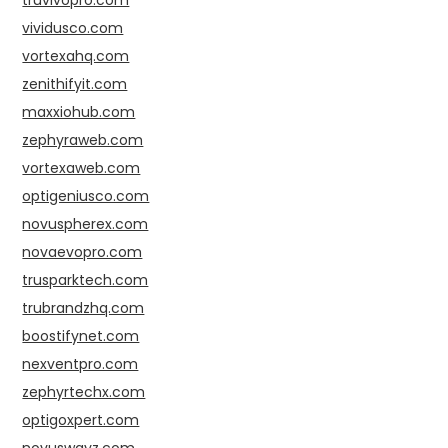
truvivopro.com
vividusco.com
vortexahq.com
zenithifyit.com
maxxiohub.com
zephyraweb.com
vortexaweb.com
optigeniusco.com
novuspherex.com
novaevopro.com
trusparktech.com
trubrandzhq.com
boostifynet.com
nexventpro.com
zephyrtechx.com
optigoxpert.com