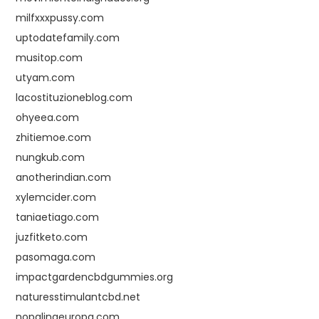
milfxxxpussy.com
uptodatefamily.com
musitop.com
utyam.com
lacostituzioneblog.com
ohyeea.com
zhitiemoe.com
nungkub.com
anotherindian.com
xylemcider.com
taniaetiago.com
juzfitketo.com
pasomaga.com
impactgardencbdgummies.org
naturesstimulantcbd.net
nopalinaeuropa.com