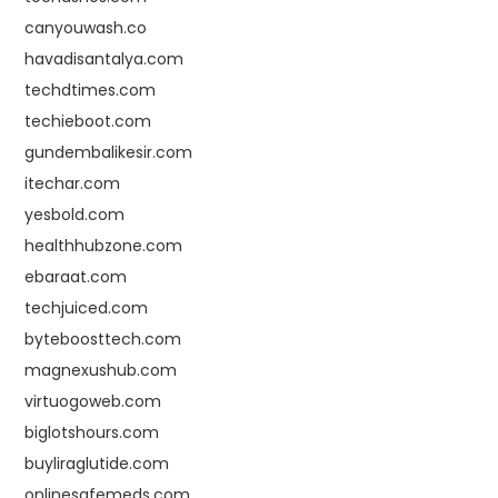
canyouwash.co
havadisantalya.com
techdtimes.com
techieboot.com
gundembalikesir.com
itechar.com
yesbold.com
healthhubzone.com
ebaraat.com
techjuiced.com
byteboosttech.com
magnexushub.com
virtuogoweb.com
biglotshours.com
buyliraglutide.com
onlinesafemeds.com