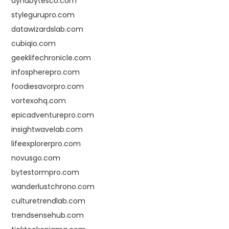
dynabytesco.com
stylegurupro.com
datawizardslab.com
cubiqio.com
geeklifechronicle.com
infospherepro.com
foodiesavorpro.com
vortexohq.com
epicadventurepro.com
insightwavelab.com
lifeexplorerpro.com
novusgo.com
bytestormpro.com
wanderlustchrono.com
culturetrendlab.com
trendsensehub.com