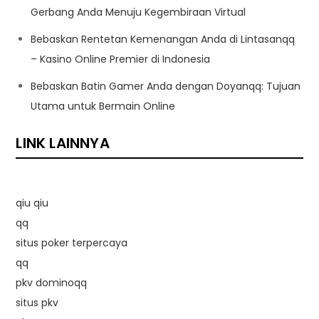
Gerbang Anda Menuju Kegembiraan Virtual
Bebaskan Rentetan Kemenangan Anda di Lintasanqq
– Kasino Online Premier di Indonesia
Bebaskan Batin Gamer Anda dengan Doyanqq: Tujuan
Utama untuk Bermain Online
LINK LAINNYA
qiu qiu
qq
situs poker terpercaya
qq
pkv dominoqq
situs pkv