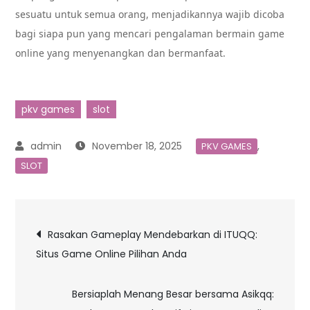
sesuatu untuk semua orang, menjadikannya wajib dicoba
bagi siapa pun yang mencari pengalaman bermain game
online yang menyenangkan dan bermanfaat.
pkv games
slot
November 18, 2025
,
PKV GAMES
SLOT
Post
Rasakan Gameplay Mendebarkan di ITUQQ:
Situs Game Online Pilihan Anda
navigation
Bersiaplah Menang Besar bersama Asikqq: