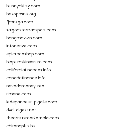
bunnynkitty.com
bezopasnik.org
fjmnxga.com
saigonstartransport.com
bangmaxwin.com
infonetive.com
epictacoshop.com
biopuraskinserum.com
californiafinances.info
canadafinance.info
nevadamoney.info
rimene.com
ledepanneur-pigalle.com
dvd-digest.net
theartistsmarketnola.com
chiranaplus.biz