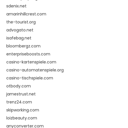
sdenix.net
amarinhillcrest.com
the-tourist.org
advogato.net
isafebag.net
bloombergz.com
enterpriseboosts.com
casino-kartenspiele.com
casino-automatenspiele.org
casino-tischspiele.com
otbody.com
jamestrust.net
trenz24.com
skipworking.com
loizbeauty.com
anyconverter.com