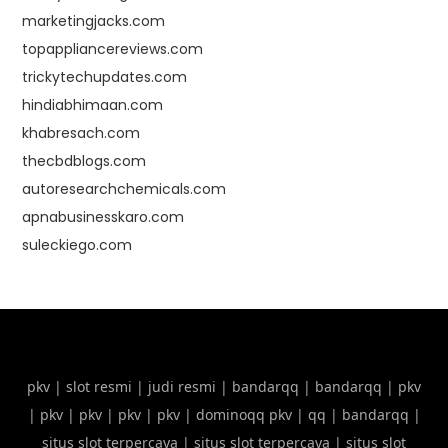
marketingjacks.com
topappliancereviews.com
trickytechupdates.com
hindiabhimaan.com
khabresach.com
thecbdblogs.com
autoresearchchemicals.com
apnabusinesskaro.com
suleckiego.com
pkv
|
slot resmi
|
judi resmi
|
bandarqq
|
bandarqq
|
pkv
|
pkv
|
pkv
|
pkv
|
pkv
|
dominoqq pkv
|
qq
|
bandarqq
|
situs slot terpercaya
|
situs slot terpercaya
|
situs slot