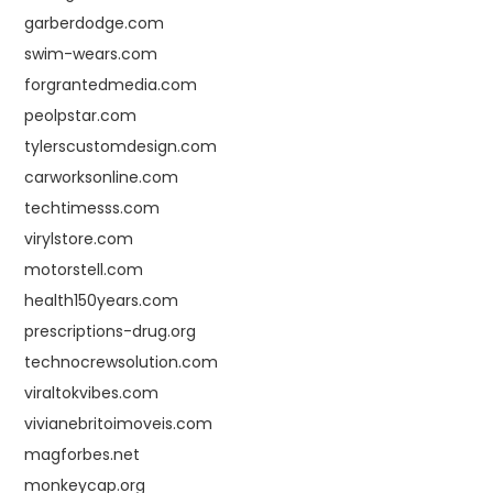
garberdodge.com
swim-wears.com
forgrantedmedia.com
peolpstar.com
tylerscustomdesign.com
carworksonline.com
techtimesss.com
virylstore.com
motorstell.com
health150years.com
prescriptions-drug.org
technocrewsolution.com
viraltokvibes.com
vivianebritoimoveis.com
magforbes.net
monkeycap.org