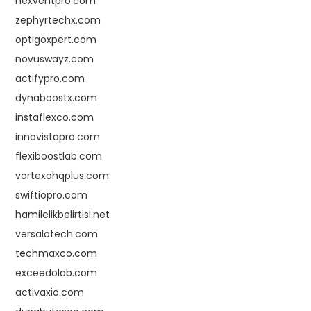
nexventpro.com
zephyrtechx.com
optigoxpert.com
novuswayz.com
actifypro.com
dynaboostx.com
instaflexco.com
innovistapro.com
flexiboostlab.com
vortexohqplus.com
swiftiopro.com
hamilelikbelirtisi.net
versalotech.com
techmaxco.com
exceedolab.com
activaxio.com