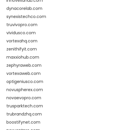
innovexahub.com
dynacorelab.com
synexistechco.com
truvivopro.com
vividusco.com
vortexahq.com
zenithifyit.com
maxxiohub.com
zephyraweb.com
vortexaweb.com
optigeniusco.com
novuspherex.com
novaevopro.com
trusparktech.com
trubrandzhq.com
boostifynet.com