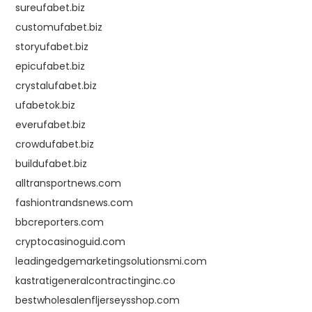
sureufabet.biz
customufabet.biz
storyufabet.biz
epicufabet.biz
crystalufabet.biz
ufabetok.biz
everufabet.biz
crowdufabet.biz
buildufabet.biz
alltransportnews.com
fashiontrandsnews.com
bbcreporters.com
cryptocasinoguid.com
leadingedgemarketingsolutionsmi.com
kastratigeneralcontractinginc.co
bestwholesalenfljerseysshop.com