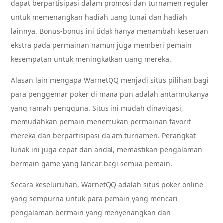
dapat berpartisipasi dalam promosi dan turnamen reguler
untuk memenangkan hadiah uang tunai dan hadiah
lainnya. Bonus-bonus ini tidak hanya menambah keseruan
ekstra pada permainan namun juga memberi pemain
kesempatan untuk meningkatkan uang mereka.
Alasan lain mengapa WarnetQQ menjadi situs pilihan bagi
para penggemar poker di mana pun adalah antarmukanya
yang ramah pengguna. Situs ini mudah dinavigasi,
memudahkan pemain menemukan permainan favorit
mereka dan berpartisipasi dalam turnamen. Perangkat
lunak ini juga cepat dan andal, memastikan pengalaman
bermain game yang lancar bagi semua pemain.
Secara keseluruhan, WarnetQQ adalah situs poker online
yang sempurna untuk para pemain yang mencari
pengalaman bermain yang menyenangkan dan