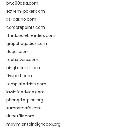
bwc88asia.com
extrem-poker.com
ks-casino.com
carcarepoints.com
thedoodlebreeders.com
grupohugodias.com
deqair.com
techsilvers.com
ningkatinskill.com
fivsport.com
templatedzine.com
lawinfoadvice.com
phenqdietplan.org
sumnercafe.com
dunetflix.com
movimientoindignados.org