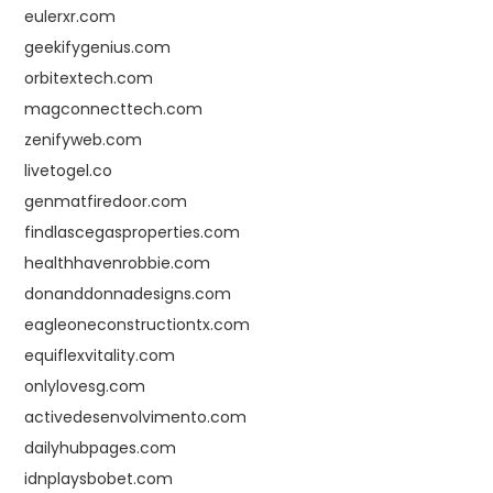
eulerxr.com
geekifygenius.com
orbitextech.com
magconnecttech.com
zenifyweb.com
livetogel.co
genmatfiredoor.com
findlascegasproperties.com
healthhavenrobbie.com
donanddonnadesigns.com
eagleoneconstructiontx.com
equiflexvitality.com
onlylovesg.com
activedesenvolvimento.com
dailyhubpages.com
idnplaysbobet.com