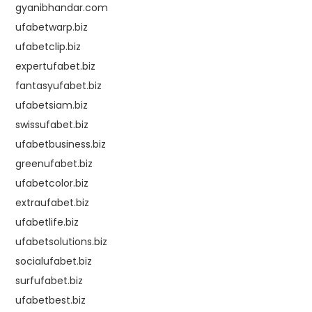
gyanibhandar.com
ufabetwarp.biz
ufabetclip.biz
expertufabet.biz
fantasyufabet.biz
ufabetsiam.biz
swissufabet.biz
ufabetbusiness.biz
greenufabet.biz
ufabetcolor.biz
extraufabet.biz
ufabetlife.biz
ufabetsolutions.biz
socialufabet.biz
surfufabet.biz
ufabetbest.biz