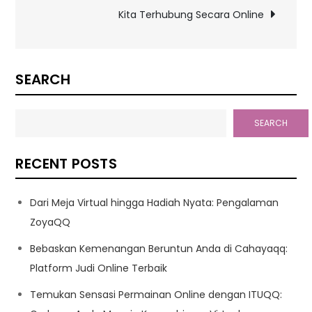
Kita Terhubung Secara Online
SEARCH
SEARCH
RECENT POSTS
Dari Meja Virtual hingga Hadiah Nyata: Pengalaman
ZoyaQQ
Bebaskan Kemenangan Beruntun Anda di Cahayaqq:
Platform Judi Online Terbaik
Temukan Sensasi Permainan Online dengan ITUQQ: