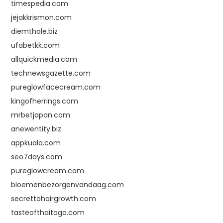
timespedia.com
jejakkrismon.com
diemthole.biz
ufabetkk.com
allquickmedia.com
technewsgazette.com
pureglowfacecream.com
kingofherrings.com
mrbetjapan.com
anewentity.biz
appkuala.com
seo7days.com
pureglowcream.com
bloemenbezorgenvandaag.com
secrettohairgrowth.com
tasteofthaitogo.com