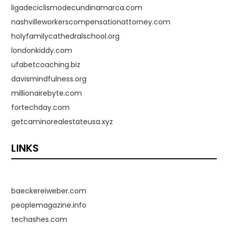
ligadeciclismodecundinamarca.com
nashvilleworkerscompensationattorney.com
holyfamilycathedralschool.org
londonkiddy.com
ufabetcoaching.biz
davismindfulness.org
millionairebyte.com
fortechday.com
getcaminorealestateusa.xyz
LINKS
baeckereiweber.com
peoplemagazine.info
techashes.com