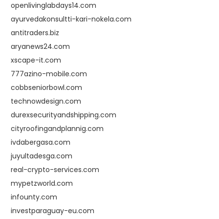
openlivinglabdays14.com
ayurvedakonsultti-kari-nokela.com
antitraders.biz
aryanews24.com
xscape-it.com
777azino-mobile.com
cobbseniorbowl.com
technowdesign.com
durexsecurityandshipping.com
cityroofingandplannig.com
ivdabergasa.com
juyultadesga.com
real-crypto-services.com
mypetzworld.com
infounty.com
investparaguay-eu.com