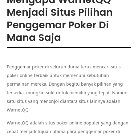
Menjadi Situs Pilihan
Penggemar Poker Di
Mana Saja
Penggemar poker di seluruh dunia terus mencari situs
poker online terbaik untuk memenuhi kebutuhan
permainan mereka. Dengan begitu banyak pilihan yang
tersedia, mungkin sulit untuk memilih yang tepat. Namun
satu situs yang menonjol diantara situs lainnya adalah
WarnetQQ.
WarnetQQ adalah situs poker online populer yang dengan
cepat menjadi tujuan utama para penggemar poker di