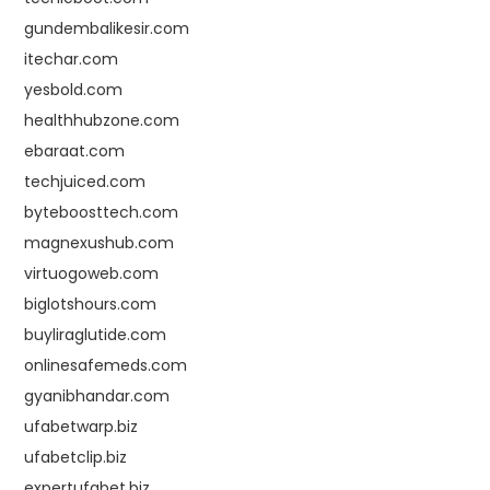
gundembalikesir.com
itechar.com
yesbold.com
healthhubzone.com
ebaraat.com
techjuiced.com
byteboosttech.com
magnexushub.com
virtuogoweb.com
biglotshours.com
buyliraglutide.com
onlinesafemeds.com
gyanibhandar.com
ufabetwarp.biz
ufabetclip.biz
expertufabet.biz