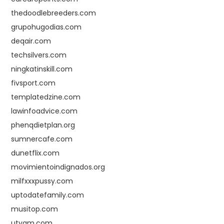
thedoodlebreeders.com
grupohugodias.com
deqair.com
techsilvers.com
ningkatinskill.com
fivsport.com
templatedzine.com
lawinfoadvice.com
phenqdietplan.org
sumnercafe.com
dunetflix.com
movimientoindignados.org
milfxxxpussy.com
uptodatefamily.com
musitop.com
utyam.com