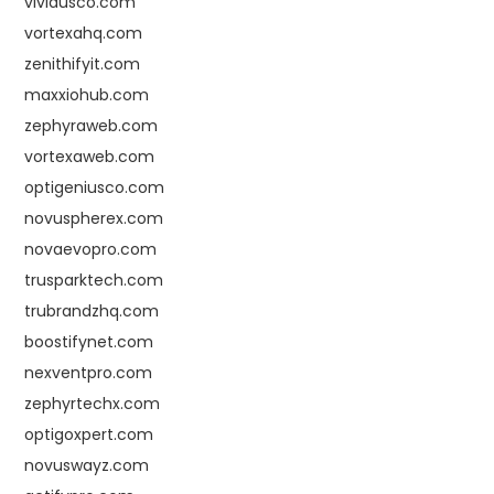
vividusco.com
vortexahq.com
zenithifyit.com
maxxiohub.com
zephyraweb.com
vortexaweb.com
optigeniusco.com
novuspherex.com
novaevopro.com
trusparktech.com
trubrandzhq.com
boostifynet.com
nexventpro.com
zephyrtechx.com
optigoxpert.com
novuswayz.com