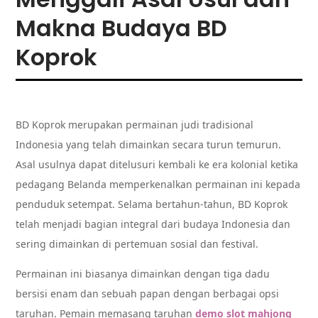
Makna Budaya BD
Koprok
BD Koprok merupakan permainan judi tradisional
Indonesia yang telah dimainkan secara turun temurun.
Asal usulnya dapat ditelusuri kembali ke era kolonial ketika
pedagang Belanda memperkenalkan permainan ini kepada
penduduk setempat. Selama bertahun-tahun, BD Koprok
telah menjadi bagian integral dari budaya Indonesia dan
sering dimainkan di pertemuan sosial dan festival.
Permainan ini biasanya dimainkan dengan tiga dadu
bersisi enam dan sebuah papan dengan berbagai opsi
taruhan. Pemain memasang taruhan
demo slot mahjong