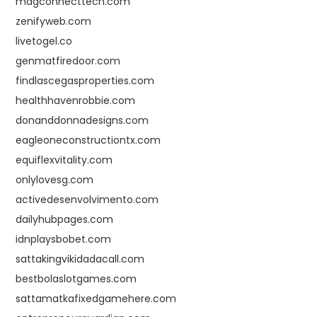
magconnecttech.com
zenifyweb.com
livetogel.co
genmatfiredoor.com
findlascegasproperties.com
healthhavenrobbie.com
donanddonnadesigns.com
eagleoneconstructiontx.com
equiflexvitality.com
onlylovesg.com
activedesenvolvimento.com
dailyhubpages.com
idnplaysbobet.com
sattakingvikidadacall.com
bestbolaslotgames.com
sattamatkafixedgamehere.com