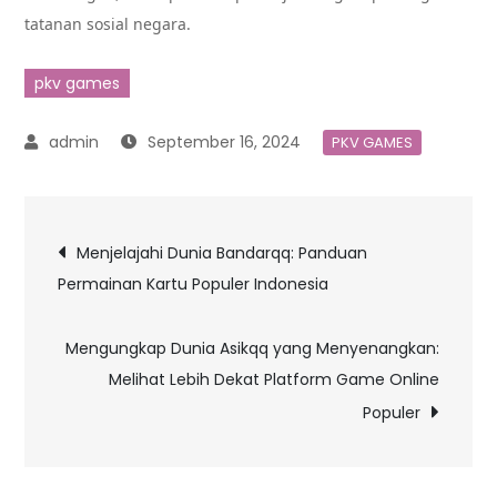
tatanan sosial negara.
pkv games
September 16, 2024
PKV GAMES
Post
Menjelajahi Dunia Bandarqq: Panduan
Permainan Kartu Populer Indonesia
navigation
Mengungkap Dunia Asikqq yang Menyenangkan:
Melihat Lebih Dekat Platform Game Online
Populer