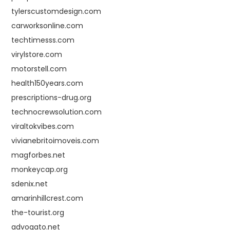
tylerscustomdesign.com
carworksonline.com
techtimesss.com
virylstore.com
motorstell.com
health150years.com
prescriptions-drug.org
technocrewsolution.com
viraltokvibes.com
vivianebritoimoveis.com
magforbes.net
monkeycap.org
sdenix.net
amarinhillcrest.com
the-tourist.org
advogato.net