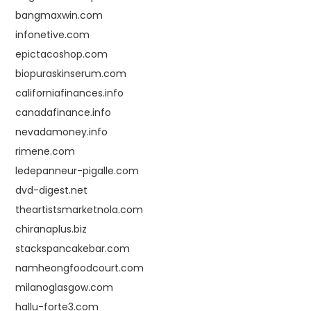
bangmaxwin.com
infonetive.com
epictacoshop.com
biopuraskinserum.com
californiafinances.info
canadafinance.info
nevadamoney.info
rimene.com
ledepanneur-pigalle.com
dvd-digest.net
theartistsmarketnola.com
chiranaplus.biz
stackspancakebar.com
namheongfoodcourt.com
milanoglasgow.com
hallu-forte3.com