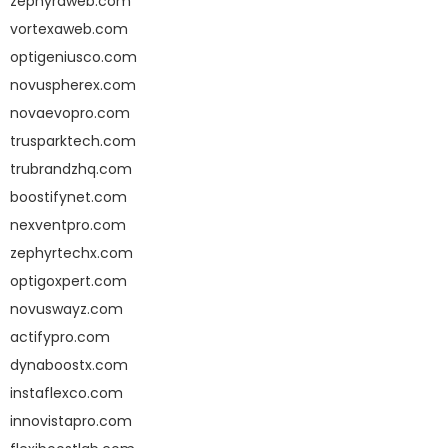
zephyraweb.com
vortexaweb.com
optigeniusco.com
novuspherex.com
novaevopro.com
trusparktech.com
trubrandzhq.com
boostifynet.com
nexventpro.com
zephyrtechx.com
optigoxpert.com
novuswayz.com
actifypro.com
dynaboostx.com
instaflexco.com
innovistapro.com