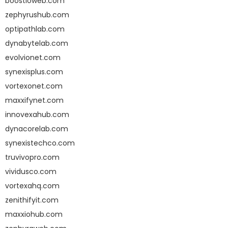
boostioweb.com
zephyrushub.com
optipathlab.com
dynabytelab.com
evolvionet.com
synexisplus.com
vortexonet.com
maxxifynet.com
innovexahub.com
dynacorelab.com
synexistechco.com
truvivopro.com
vividusco.com
vortexahq.com
zenithifyit.com
maxxiohub.com