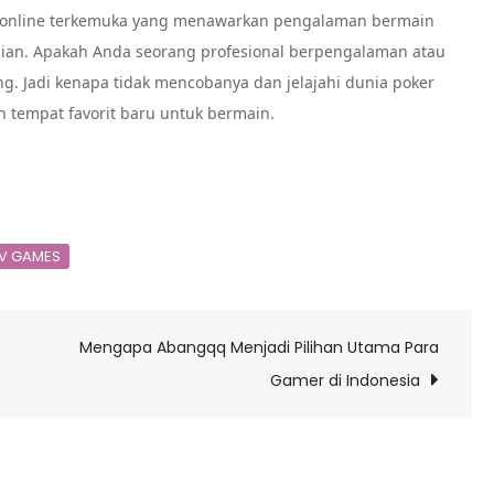
r online terkemuka yang menawarkan pengalaman bermain
lian. Apakah Anda seorang profesional berpengalaman atau
. Jadi kenapa tidak mencobanya dan jelajahi dunia poker
tempat favorit baru untuk bermain.
V GAMES
Mengapa Abangqq Menjadi Pilihan Utama Para
Gamer di Indonesia