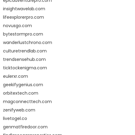
epicadventurepro.com
insightwavelab.com
lifeexplorerpro.com
novusgo.com
bytestormpro.com
wanderlustchrono.com
culturetrendlab.com
trendsensehub.com
ticktockenigma.com
eulerxr.com
geekifygenius.com
orbitextech.com
magconnecttech.com
zenifyweb.com
livetogel.co
genmatfiredoor.com