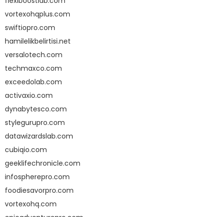
flexiboostlab.com
vortexohqplus.com
swiftiopro.com
hamilelikbelirtisi.net
versalotech.com
techmaxco.com
exceedolab.com
activaxio.com
dynabytesco.com
stylegurupro.com
datawizardslab.com
cubiqio.com
geeklifechronicle.com
infospherepro.com
foodiesavorpro.com
vortexohq.com