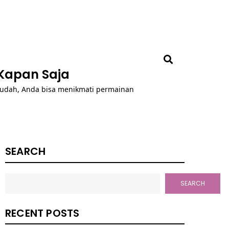
 Kapan Saja
 mudah, Anda bisa menikmati permainan
SEARCH
SEARCH
RECENT POSTS