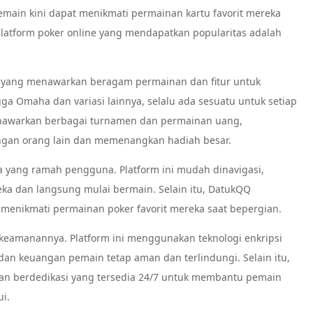
main kini dapat menikmati permainan kartu favorit mereka
latform poker online yang mendapatkan popularitas adalah
f yang menawarkan beragam permainan dan fitur untuk
gga Omaha dan variasi lainnya, selalu ada sesuatu untuk setiap
menawarkan berbagai turnamen dan permainan uang,
gan orang lain dan memenangkan hadiah besar.
a yang ramah pengguna. Platform ini mudah dinavigasi,
 dan langsung mulai bermain. Selain itu, DatukQQ
menikmati permainan poker favorit mereka saat bepergian.
 keamanannya. Platform ini menggunakan teknologi enkripsi
an keuangan pemain tetap aman dan terlindungi. Selain itu,
an berdedikasi yang tersedia 24/7 untuk membantu pemain
i.