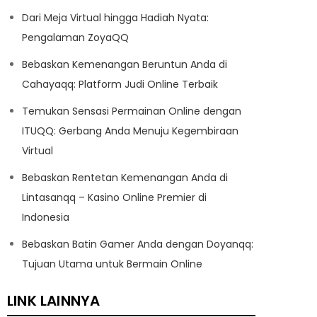
Dari Meja Virtual hingga Hadiah Nyata:
Pengalaman ZoyaQQ
Bebaskan Kemenangan Beruntun Anda di
Cahayaqq: Platform Judi Online Terbaik
Temukan Sensasi Permainan Online dengan
ITUQQ: Gerbang Anda Menuju Kegembiraan
Virtual
Bebaskan Rentetan Kemenangan Anda di
Lintasanqq – Kasino Online Premier di
Indonesia
Bebaskan Batin Gamer Anda dengan Doyanqq:
Tujuan Utama untuk Bermain Online
LINK LAINNYA