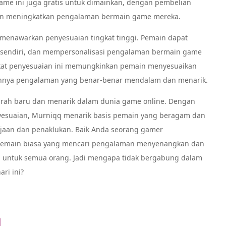
me ini juga gratis untuk dimainkan, dengan pembelian
gin meningkatkan pengalaman bermain game mereka.
ga menawarkan penyesuaian tingkat tinggi. Pemain dapat
a sendiri, dan mempersonalisasi pengalaman bermain game
gkat penyesuaian ini memungkinkan pemain menyesuaikan
nnya pengalaman yang benar-benar mendalam dan menarik.
arah baru dan menarik dalam dunia game online. Dengan
penyesuaian, Murniqq menarik basis pemain yang beragam dan
rajaan dan penaklukan. Baik Anda seorang gamer
pemain biasa yang mencari pengalaman menyenangkan dan
n untuk semua orang. Jadi mengapa tidak bergabung dalam
ri ini?