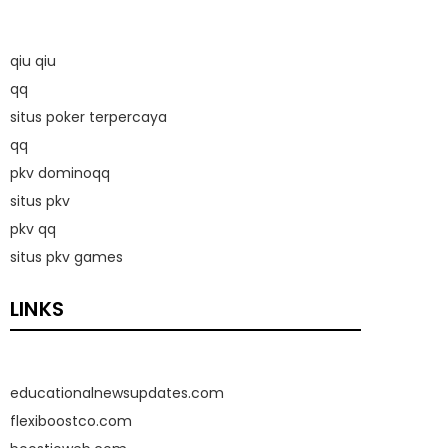
qiu qiu
qq
situs poker terpercaya
qq
pkv dominoqq
situs pkv
pkv qq
situs pkv games
LINKS
educationalnewsupdates.com
flexiboostco.com