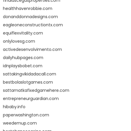
findlascegasproperties.com
healthhavenrobbie.com
donanddonnadesigns.com
eagleoneconstructiontx.com
equiflexvitality.com
onlylovesg.com
activedesenvolvimento.com
dailyhubpages.com
idnplaysbobet.com
sattakingvikidadacall.com
bestbolaslotgames.com
sattamatkafixedgamehere.com
entrepreneurguardian.com
hibaby.info
paperwashington.com
weedemup.com