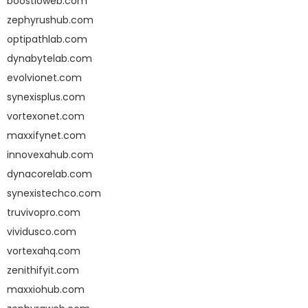
boostioweb.com
zephyrushub.com
optipathlab.com
dynabytelab.com
evolvionet.com
synexisplus.com
vortexonet.com
maxxifynet.com
innovexahub.com
dynacorelab.com
synexistechco.com
truvivopro.com
vividusco.com
vortexahq.com
zenithifyit.com
maxxiohub.com