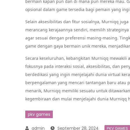
bermain kapan pun dan di mana pun mereka mau. Ga
opsional dalam game tersedia bagi pemain yang in
Selain aksesibilitas dan fitur sosialnya, Murniqq ju
merancang kerajaannya sendiri, memilih strateginy
agar sesuai dengan preferensi masing-masing. Tin
game dengan gaya bermain unik mereka, menjadika
Secara keseluruhan, kebangkitan Murniqq mewakili 
fokusnya pada interaksi sosial, aksesibilitas, dan 
berdedikasi yang ingin menjelajahi dunia virtual ke
berpengalaman yang mencari tantangan baru atau 
menarik, Murniqq memiliki sesuatu untuk ditawarka
kegembiraan dan mulai menjelajahi dunia Murniqq ha
pkv games
September 28, 2024
PKV GAMES