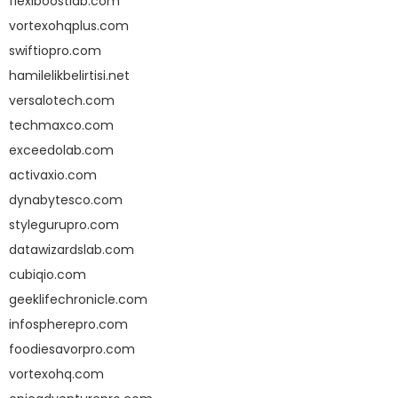
flexiboostlab.com
vortexohqplus.com
swiftiopro.com
hamilelikbelirtisi.net
versalotech.com
techmaxco.com
exceedolab.com
activaxio.com
dynabytesco.com
stylegurupro.com
datawizardslab.com
cubiqio.com
geeklifechronicle.com
infospherepro.com
foodiesavorpro.com
vortexohq.com