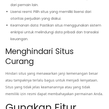
dari pemain lain.
Lisensi resmi: Pilih situs yang memiliki lisensi dari
otoritas perjudian yang diakui.
Keamanan data: Pastikan situs menggunakan sistem
enkripsi untuk melindungi data pribadi dan transaksi
keuangan.
Menghindari Situs
Curang
Hindari situs yang menawarkan janji kemenangan besar
atau tampaknya terlalu bagus untuk menjadi kenyataan.
Situs yang tidak jelas keamanannya atau yang tidak
memiliki izin resmi dapat membahayakan permainan Anda.
Gunakan Fitur