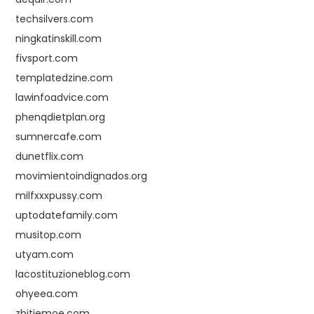
techsilvers.com
ningkatinskill.com
fivsport.com
templatedzine.com
lawinfoadvice.com
phenqdietplan.org
sumnercafe.com
dunetflix.com
movimientoindignados.org
milfxxxpussy.com
uptodatefamily.com
musitop.com
utyam.com
lacostituzioneblog.com
ohyeea.com
zhitiemoe.com