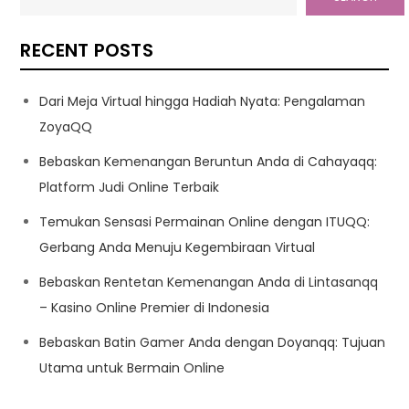
RECENT POSTS
Dari Meja Virtual hingga Hadiah Nyata: Pengalaman
ZoyaQQ
Bebaskan Kemenangan Beruntun Anda di Cahayaqq:
Platform Judi Online Terbaik
Temukan Sensasi Permainan Online dengan ITUQQ:
Gerbang Anda Menuju Kegembiraan Virtual
Bebaskan Rentetan Kemenangan Anda di Lintasanqq
– Kasino Online Premier di Indonesia
Bebaskan Batin Gamer Anda dengan Doyanqq: Tujuan
Utama untuk Bermain Online