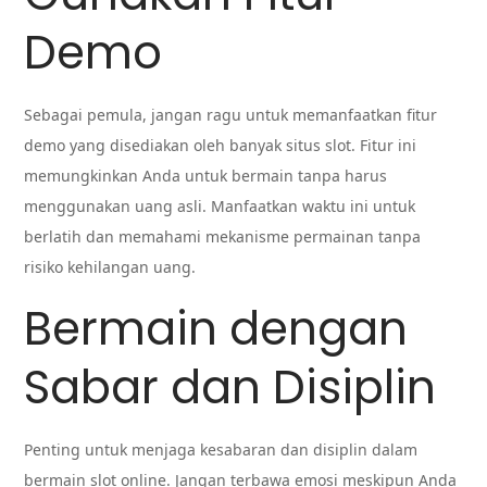
Demo
Sebagai pemula, jangan ragu untuk memanfaatkan fitur
demo yang disediakan oleh banyak situs slot. Fitur ini
memungkinkan Anda untuk bermain tanpa harus
menggunakan uang asli. Manfaatkan waktu ini untuk
berlatih dan memahami mekanisme permainan tanpa
risiko kehilangan uang.
Bermain dengan
Sabar dan Disiplin
Penting untuk menjaga kesabaran dan disiplin dalam
bermain slot online. Jangan terbawa emosi meskipun Anda