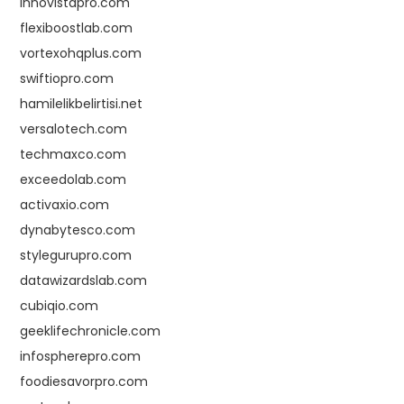
innovistapro.com
flexiboostlab.com
vortexohqplus.com
swiftiopro.com
hamilelikbelirtisi.net
versalotech.com
techmaxco.com
exceedolab.com
activaxio.com
dynabytesco.com
stylegurupro.com
datawizardslab.com
cubiqio.com
geeklifechronicle.com
infospherepro.com
foodiesavorpro.com