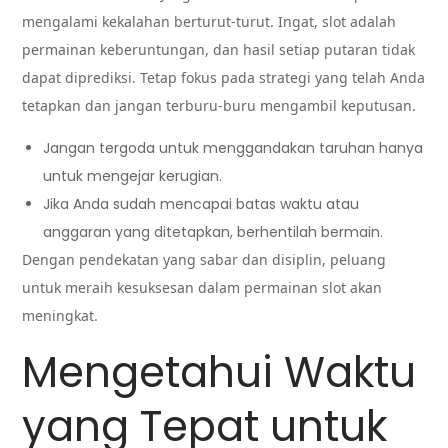
mengalami kekalahan berturut-turut. Ingat, slot adalah
permainan keberuntungan, dan hasil setiap putaran tidak
dapat diprediksi. Tetap fokus pada strategi yang telah Anda
tetapkan dan jangan terburu-buru mengambil keputusan.
Jangan tergoda untuk menggandakan taruhan hanya
untuk mengejar kerugian.
Jika Anda sudah mencapai batas waktu atau
anggaran yang ditetapkan, berhentilah bermain.
Dengan pendekatan yang sabar dan disiplin, peluang
untuk meraih kesuksesan dalam permainan slot akan
meningkat.
Mengetahui Waktu
yang Tepat untuk