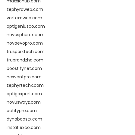
maxxiohub.com
zephyraweb.com
vortexaweb.com
optigeniusco.com
novuspherex.com
novaevopro.com
trusparktech.com
trubrandzhq.com
boostifynet.com
nexventpro.com
zephyrtechx.com
optigoxpert.com
novuswayz.com
actifypro.com
dynaboostx.com
instaflexco.com