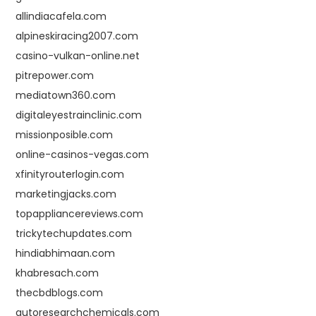
allindiacafela.com
alpineskiracing2007.com
casino-vulkan-online.net
pitrepower.com
mediatown360.com
digitaleyestrainclinic.com
missionposible.com
online-casinos-vegas.com
xfinityrouterlogin.com
marketingjacks.com
topappliancereviews.com
trickytechupdates.com
hindiabhimaan.com
khabresach.com
thecbdblogs.com
autoresearchchemicals.com