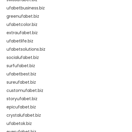
ufabetbusiness.biz
greenufabet.biz
ufabetcolor.biz
extraufabet.biz
ufabetlife.biz
ufabetsolutions.biz
socialufabet.biz
surfufabet.biz
ufabetbest.biz
sureufabet.biz
customufabet.biz
storyufabet.biz
epicufabet.biz
crystalufabet.biz
ufabetok.biz
everufabet.biz