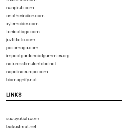
nungkub.com
anotherindian.com
xylemcider.com
taniaetiago.com
juzfitketo.com
pasomaga.com
impactgardencbdgummies.org
naturesstimulantcbd.net
nopalinaeuropa.com
biomagnify.net
LINKS
saucyukiah.com
beikastreet.net