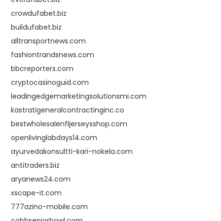
crowdufabet.biz
buildufabet.biz
alltransportnews.com
fashiontrandsnews.com
bbcreporters.com
cryptocasinoguid.com
leadingedgemarketingsolutionsmi.com
kastratigeneralcontractinginc.co
bestwholesalenfljerseysshop.com
openlivinglabdays14.com
ayurvedakonsultti-kari-nokela.com
antitraders.biz
aryanews24.com
xscape-it.com
777azino-mobile.com
cobbseniorbowl.com