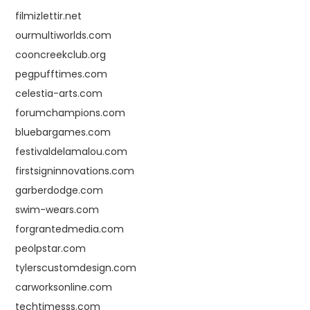
filmizlettir.net
ourmultiworlds.com
cooncreekclub.org
pegpufftimes.com
celestia-arts.com
forumchampions.com
bluebargames.com
festivaldelamalou.com
firstsigninnovations.com
garberdodge.com
swim-wears.com
forgrantedmedia.com
peolpstar.com
tylerscustomdesign.com
carworksonline.com
techtimesss.com