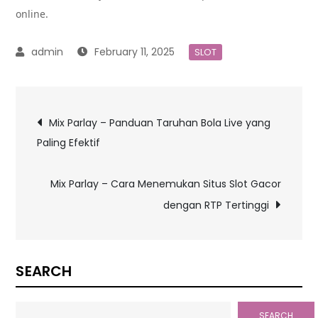
online.
February 11, 2025
SLOT
Post
Mix Parlay – Panduan Taruhan Bola Live yang
Paling Efektif
navigation
Mix Parlay – Cara Menemukan Situs Slot Gacor
dengan RTP Tertinggi
SEARCH
SEARCH