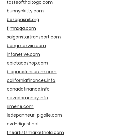
tasteofthaitogo.com
bunnynkitty.com
bezopasnik.org
fjmnxga.com
saigonstartransport.com
bangmaxwin.com
infonetive.com
epictacoshop.com
biopuraskinserum.com
californiafinances.info
canadafinance.info
nevadamoney.info
rimene.com
ledepanneur-pigalle.com
dvd-digest.net
theartistsmarketnola.com