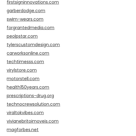
firstsigninnovations.com
garberdodge.com
swim-wears.com
forgrantedmedia.com
peolpstar.com
tylerscustomdesign.com
carworksonline.com
techtimesss.com
virylstore.com
motorstell.com
health150years.com
prescriptions-drug.org
technocrewsolution.com
viraltokvibes.com
vivianebritoimoveis.com
magforbes.net