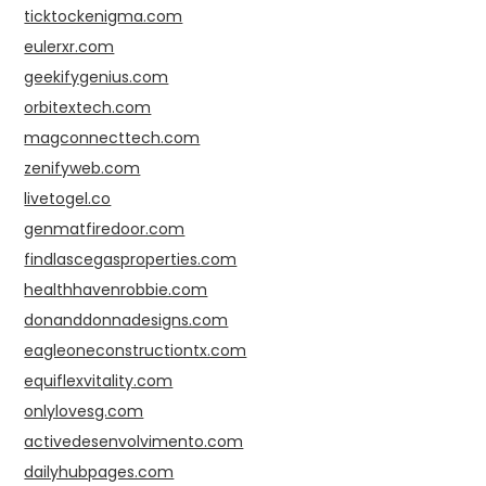
ticktockenigma.com
eulerxr.com
geekifygenius.com
orbitextech.com
magconnecttech.com
zenifyweb.com
livetogel.co
genmatfiredoor.com
findlascegasproperties.com
healthhavenrobbie.com
donanddonnadesigns.com
eagleoneconstructiontx.com
equiflexvitality.com
onlylovesg.com
activedesenvolvimento.com
dailyhubpages.com