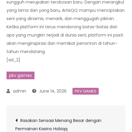
sungguh merupakan terobosan baru. Dengan merangkul
yang lama dan yang baru, ArtisQQ mampu menciptakan
seni yang dinamis, menarik, dan menggugah pikiran.
Ketika platform ini terus mendorong batas-batas dari
apa yang mungkin terjadi di dunia seni, platform ini pasti
akan menginspirasi dan memikat penonton di tahun-
tahun mendatang.
[ad_2]
pkv games
June 14, 2026
PKV GAMES
Post
Rasakan Sensasi Menang Besar dengan
Permainan Kasino Hobiqq