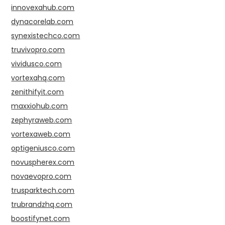
innovexahub.com
dynacorelab.com
synexistechco.com
truvivopro.com
vividusco.com
vortexahq.com
zenithifyit.com
maxxiohub.com
zephyraweb.com
vortexaweb.com
optigeniusco.com
novuspherex.com
novaevopro.com
trusparktech.com
trubrandzhq.com
boostifynet.com