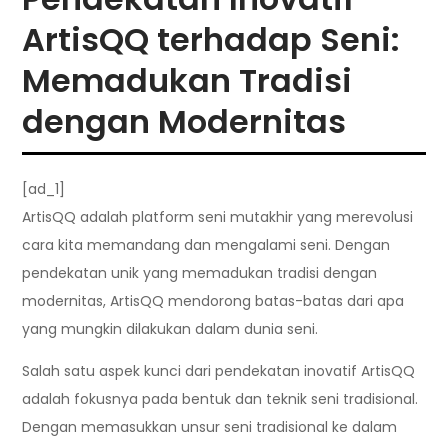
ArtisQQ terhadap Seni:
Memadukan Tradisi
dengan Modernitas
[ad_1]
ArtisQQ adalah platform seni mutakhir yang merevolusi
cara kita memandang dan mengalami seni. Dengan
pendekatan unik yang memadukan tradisi dengan
modernitas, ArtisQQ mendorong batas-batas dari apa
yang mungkin dilakukan dalam dunia seni.
Salah satu aspek kunci dari pendekatan inovatif ArtisQQ
adalah fokusnya pada bentuk dan teknik seni tradisional.
Dengan memasukkan unsur seni tradisional ke dalam