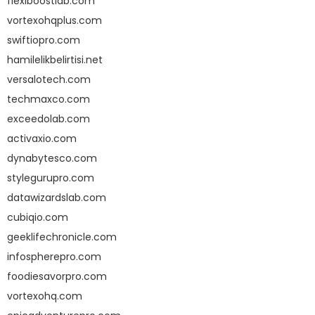
flexiboostlab.com
vortexohqplus.com
swiftiopro.com
hamilelikbelirtisi.net
versalotech.com
techmaxco.com
exceedolab.com
activaxio.com
dynabytesco.com
stylegurupro.com
datawizardslab.com
cubiqio.com
geeklifechronicle.com
infospherepro.com
foodiesavorpro.com
vortexohq.com