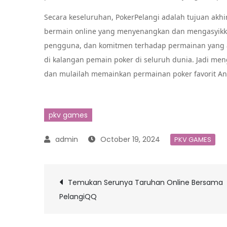
Secara keseluruhan, PokerPelangi adalah tujuan ak
bermain online yang menyenangkan dan mengasyik
pengguna, dan komitmen terhadap permainan yang ad
di kalangan pemain poker di seluruh dunia. Jadi m
dan mulailah memainkan permainan poker favorit A
pkv games
October 19, 2024
PKV GAMES
Post
Temukan Serunya Taruhan Online Bersama
PelangiQQ
navigation