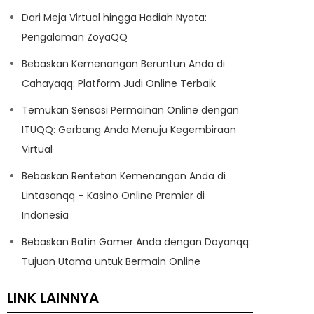
Dari Meja Virtual hingga Hadiah Nyata:
Pengalaman ZoyaQQ
Bebaskan Kemenangan Beruntun Anda di
Cahayaqq: Platform Judi Online Terbaik
Temukan Sensasi Permainan Online dengan
ITUQQ: Gerbang Anda Menuju Kegembiraan
Virtual
Bebaskan Rentetan Kemenangan Anda di
Lintasanqq – Kasino Online Premier di
Indonesia
Bebaskan Batin Gamer Anda dengan Doyanqq:
Tujuan Utama untuk Bermain Online
LINK LAINNYA