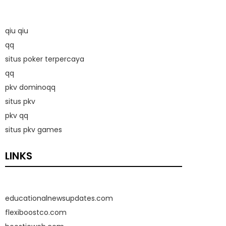
qiu qiu
qq
situs poker terpercaya
qq
pkv dominoqq
situs pkv
pkv qq
situs pkv games
LINKS
educationalnewsupdates.com
flexiboostco.com