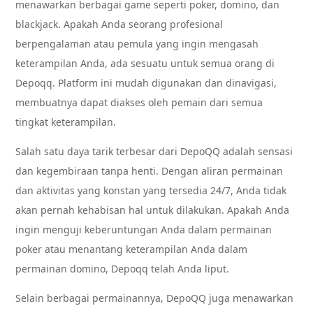
menawarkan berbagai game seperti poker, domino, dan
blackjack. Apakah Anda seorang profesional
berpengalaman atau pemula yang ingin mengasah
keterampilan Anda, ada sesuatu untuk semua orang di
Depoqq. Platform ini mudah digunakan dan dinavigasi,
membuatnya dapat diakses oleh pemain dari semua
tingkat keterampilan.
Salah satu daya tarik terbesar dari DepoQQ adalah sensasi
dan kegembiraan tanpa henti. Dengan aliran permainan
dan aktivitas yang konstan yang tersedia 24/7, Anda tidak
akan pernah kehabisan hal untuk dilakukan. Apakah Anda
ingin menguji keberuntungan Anda dalam permainan
poker atau menantang keterampilan Anda dalam
permainan domino, Depoqq telah Anda liput.
Selain berbagai permainannya, DepoQQ juga menawarkan