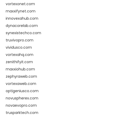
vortexonet.com
maxxifynet.com
innovexahub.com
dynacorelab.com
synexistechco.com
truvivopro.com
vividusco.com
vortexahq.com
zenithifyit.com
maxxiohub.com
zephyraweb.com
vortexaweb.com
optigeniusco.com
novuspherex.com
novaevopro.com
trusparktech.com