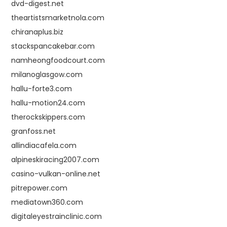
dvd-digest.net
theartistsmarketnola.com
chiranaplus.biz
stackspancakebar.com
namheongfoodcourt.com
milanoglasgow.com
hallu-forte3.com
hallu-motion24.com
therockskippers.com
granfoss.net
allindiacafela.com
alpineskiracing2007.com
casino-vulkan-online.net
pitrepower.com
mediatown360.com
digitaleyestrainclinic.com