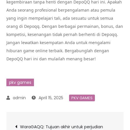
kegembiraan tanpa henti dengan DepoQQ hari ini. Apakah
Anda seorang profesional berpengalaman atau pemula
yang ingin mempelajari tali, ada sesuatu untuk semua
orang di Depoqq. Dengan berbagai permainan, bonus, dan
kompetisi, kesenangan tidak pernah berhenti di Depoqq.
Jangan lewatkan kesempatan Anda untuk mengalami
hiburan game online terbaik. Bergabunglah dengan
DepoQQ hari ini dan mulailah menang besar!
pkv games
April 15, 2025
PKV GAMES
Post
WaraGAQQ: Tujuan akhir untuk perjudian