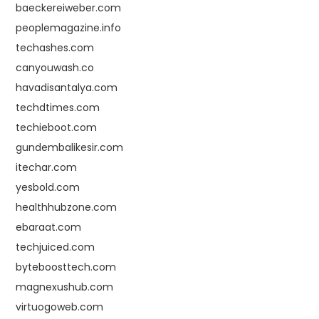
baeckereiweber.com
peoplemagazine.info
techashes.com
canyouwash.co
havadisantalya.com
techdtimes.com
techieboot.com
gundembalikesir.com
itechar.com
yesbold.com
healthhubzone.com
ebaraat.com
techjuiced.com
byteboosttech.com
magnexushub.com
virtuogoweb.com