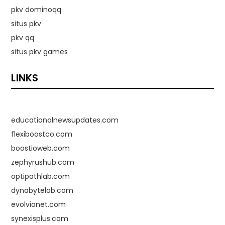
pkv dominoqq
situs pkv
pkv qq
situs pkv games
LINKS
educationalnewsupdates.com
flexiboostco.com
boostioweb.com
zephyrushub.com
optipathlab.com
dynabytelab.com
evolvionet.com
synexisplus.com