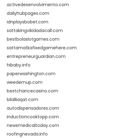
activedesenvolvimento.com
dailyhubpages.com
idnplaysbobet.com
sattakingvikidadacall.com
bestbolaslotgames.com
sattamatkafixedgamehere.com
entrepreneurguardian.com
hibaby.info
paperwashington.com
weedemup.com
bestchancecasino.com
bilalliaqat.com
autodispensadores.com
inductioncooktopp.com
newsmedicaltoday.com
roofingnevada.info