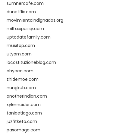
sumnercafe.com
dunetflix.com
movimientoindignados.org
milfxxxpussy.com
uptodatefamily.com
musitop.com
utyam.com
lacostituzioneblog.com
ohyeea.com
zhitiemoe.com
nungkub.com
anotherindian.com
xylemcider.com
taniaetiago.com
juzfitketo.com
pasomaga.com