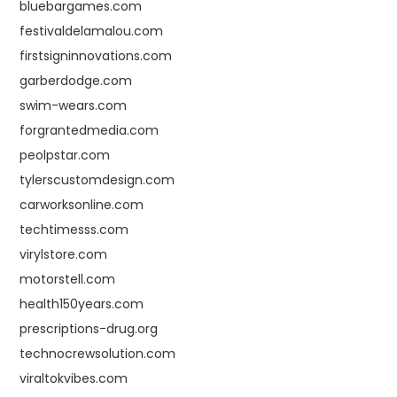
bluebargames.com
festivaldelamalou.com
firstsigninnovations.com
garberdodge.com
swim-wears.com
forgrantedmedia.com
peolpstar.com
tylerscustomdesign.com
carworksonline.com
techtimesss.com
virylstore.com
motorstell.com
health150years.com
prescriptions-drug.org
technocrewsolution.com
viraltokvibes.com