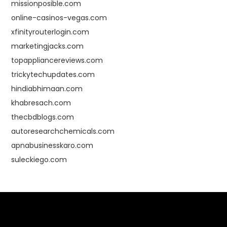
missionposible.com
online-casinos-vegas.com
xfinityrouterlogin.com
marketingjacks.com
topappliancereviews.com
trickytechupdates.com
hindiabhimaan.com
khabresach.com
thecbdblogs.com
autoresearchchemicals.com
apnabusinesskaro.com
suleckiego.com