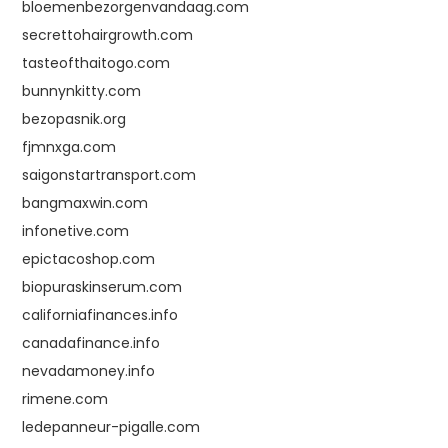
bloemenbezorgenvandaag.com
secrettohairgrowth.com
tasteofthaitogo.com
bunnynkitty.com
bezopasnik.org
fjmnxga.com
saigonstartransport.com
bangmaxwin.com
infonetive.com
epictacoshop.com
biopuraskinserum.com
californiafinances.info
canadafinance.info
nevadamoney.info
rimene.com
ledepanneur-pigalle.com