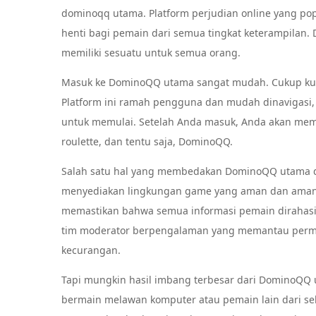
dominoqq utama. Platform perjudian online yang p
henti bagi pemain dari semua tingkat keterampila
memiliki sesuatu untuk semua orang.
Masuk ke DominoQQ utama sangat mudah. Cukup kunj
Platform ini ramah pengguna dan mudah dinavigas
untuk memulai. Setelah Anda masuk, Anda akan memil
roulette, dan tentu saja, DominoQQ.
Salah satu hal yang membedakan DominoQQ utama dar
menyediakan lingkungan game yang aman dan aman. 
memastikan bahwa semua informasi pemain dirahas
tim moderator berpengalaman yang memantau perm
kecurangan.
Tapi mungkin hasil imbang terbesar dari DominoQQ 
bermain melawan komputer atau pemain lain dari sel