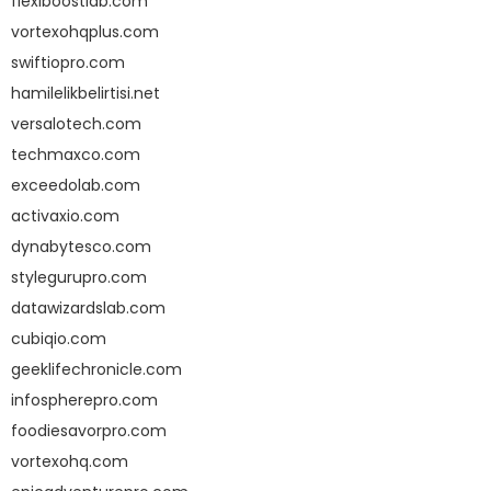
flexiboostlab.com
vortexohqplus.com
swiftiopro.com
hamilelikbelirtisi.net
versalotech.com
techmaxco.com
exceedolab.com
activaxio.com
dynabytesco.com
stylegurupro.com
datawizardslab.com
cubiqio.com
geeklifechronicle.com
infospherepro.com
foodiesavorpro.com
vortexohq.com