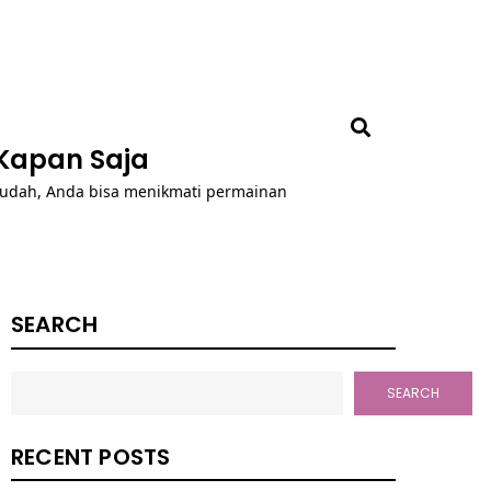
 Kapan Saja
 mudah, Anda bisa menikmati permainan
SEARCH
SEARCH
RECENT POSTS