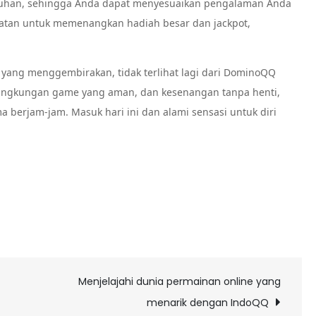
uhan, sehingga Anda dapat menyesuaikan pengalaman Anda
atan untuk memenangkan hadiah besar dan jackpot,
e yang menggembirakan, tidak terlihat lagi dari DominoQQ
ingkungan game yang aman, dan kesenangan tanpa henti,
a berjam-jam. Masuk hari ini dan alami sensasi untuk diri
Menjelajahi dunia permainan online yang
menarik dengan IndoQQ