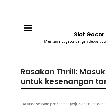
Skip
to
content
Slot Gacor
Mainkan slot gacor dengan deposit pu
Rasakan Thrill: Mas
untuk kesenangan ta
Jika Anda seorang penggemar perjudian online dan m