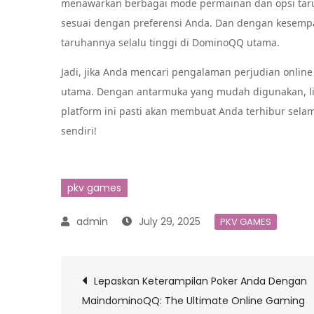
menawarkan berbagai mode permainan dan opsi tar
sesuai dengan preferensi Anda. Dan dengan kesemp
taruhannya selalu tinggi di DominoQQ utama.
Jadi, jika Anda mencari pengalaman perjudian onlin
utama. Dengan antarmuka yang mudah digunakan, l
platform ini pasti akan membuat Anda terhibur selam
sendiri!
pkv games
July 29, 2025
PKV GAMES
Post
Lepaskan Keterampilan Poker Anda Dengan
MaindominoQQ: The Ultimate Online Gaming