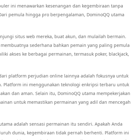
opuler ini menawarkan kesenangan dan kegembiraan tanpa
n. Dari pemula hingga pro berpengalaman, DominoQQ utama
ungi situs web mereka, buat akun, dan mulailah bermain.
i, membuatnya sederhana bahkan pemain yang paling pemula
iki akses ke berbagai permainan, termasuk poker, blackjack,
i platform perjudian online lainnya adalah fokusnya untuk
Platform ini menggunakan teknologi enkripsi terbaru untuk
iakan dan aman. Selain itu, DominoQQ utama mempekerjakan
ainan untuk memastikan permainan yang adil dan mencegah
utama adalah sensasi permainan itu sendiri. Apakah Anda
uruh dunia, kegembiraan tidak pernah berhenti. Platform ini