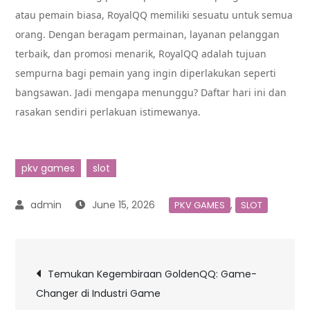
atau pemain biasa, RoyalQQ memiliki sesuatu untuk semua
orang. Dengan beragam permainan, layanan pelanggan
terbaik, dan promosi menarik, RoyalQQ adalah tujuan
sempurna bagi pemain yang ingin diperlakukan seperti
bangsawan. Jadi mengapa menunggu? Daftar hari ini dan
rasakan sendiri perlakuan istimewanya.
pkv games
slot
June 15, 2026
,
PKV GAMES
SLOT
Post
Temukan Kegembiraan GoldenQQ: Game-
Changer di Industri Game
navigation