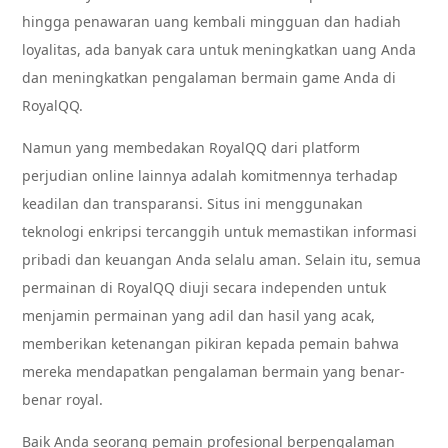
hingga penawaran uang kembali mingguan dan hadiah
loyalitas, ada banyak cara untuk meningkatkan uang Anda
dan meningkatkan pengalaman bermain game Anda di
RoyalQQ.
Namun yang membedakan RoyalQQ dari platform
perjudian online lainnya adalah komitmennya terhadap
keadilan dan transparansi. Situs ini menggunakan
teknologi enkripsi tercanggih untuk memastikan informasi
pribadi dan keuangan Anda selalu aman. Selain itu, semua
permainan di RoyalQQ diuji secara independen untuk
menjamin permainan yang adil dan hasil yang acak,
memberikan ketenangan pikiran kepada pemain bahwa
mereka mendapatkan pengalaman bermain yang benar-
benar royal.
Baik Anda seorang pemain profesional berpengalaman