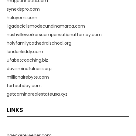
magconnectx.com
synexispro.com
holayomi.com
ligadeciclismodecundinamarca.com
nashvilleworkerscompensationattorney.com
holyfamilycathedralschool.org
londonkiddy.com
ufabetcoaching.biz
davismindfulness.org
millionairebyte.com
fortechday.com
getcaminorealestateusa.xyz
LINKS
baeckereiweber.com