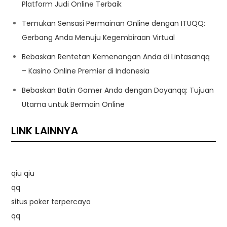
Platform Judi Online Terbaik
Temukan Sensasi Permainan Online dengan ITUQQ:
Gerbang Anda Menuju Kegembiraan Virtual
Bebaskan Rentetan Kemenangan Anda di Lintasanqq
– Kasino Online Premier di Indonesia
Bebaskan Batin Gamer Anda dengan Doyanqq: Tujuan
Utama untuk Bermain Online
LINK LAINNYA
qiu qiu
qq
situs poker terpercaya
qq