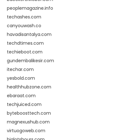
peoplemagazine.info
techashes.com
canyouwash.co
havadisantalya.com
techdtimes.com
techieboot.com
gundembalikesir.com
itechar.com
yesbold.com
healthhubzone.com
ebaraat.com
techjuiced.com
byteboosttech.com
magnexushub.com
virtuogoweb.com
biglotshours.com