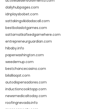
activedesenvolvimento.com
dailyhubpages.com
idnplaysbobet.com
sattakingvikidadacall.com
bestbolaslotgames.com
sattamatkafixedgamehere.com
entrepreneurguardian.com
hibaby.info
paperwashington.com
weedemup.com
bestchancecasino.com
bilalliaqat.com
autodispensadores.com
inductioncooktopp.com
newsmedicaltoday.com
roofingnevada.info