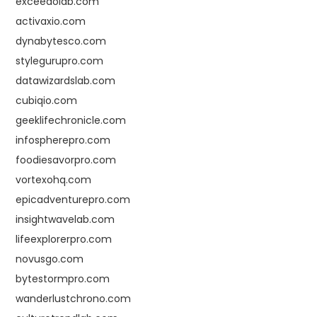
exceedolab.com
activaxio.com
dynabytesco.com
stylegurupro.com
datawizardslab.com
cubiqio.com
geeklifechronicle.com
infospherepro.com
foodiesavorpro.com
vortexohq.com
epicadventurepro.com
insightwavelab.com
lifeexplorerpro.com
novusgo.com
bytestormpro.com
wanderlustchrono.com