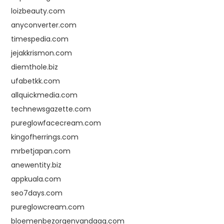
loizbeauty.com
anyconverter.com
timespedia.com
jejakkrismon.com
diemthole.biz
ufabetkk.com
allquickmedia.com
technewsgazette.com
pureglowfacecream.com
kingofherrings.com
mrbetjapan.com
anewentity.biz
appkuala.com
seo7days.com
pureglowcream.com
bloemenbezorgenvandaag.com