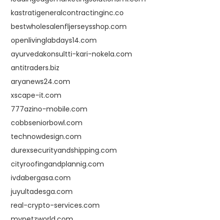
kastratigeneralcontractinginc.co
bestwholesalenfljerseysshop.com
openlivinglabdays14.com
ayurvedakonsultti-kari-nokela.com
antitraders.biz
aryanews24.com
xscape-it.com
777azino-mobile.com
cobbseniorbowl.com
technowdesign.com
durexsecurityandshipping.com
cityroofingandplannig.com
ivdabergasa.com
juyultadesga.com
real-crypto-services.com
mypetzworld.com