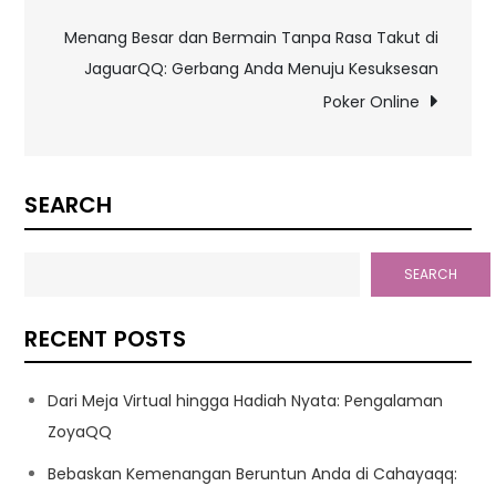
Menang Besar dan Bermain Tanpa Rasa Takut di
JaguarQQ: Gerbang Anda Menuju Kesuksesan
Poker Online
SEARCH
SEARCH
RECENT POSTS
Dari Meja Virtual hingga Hadiah Nyata: Pengalaman
ZoyaQQ
Bebaskan Kemenangan Beruntun Anda di Cahayaqq: