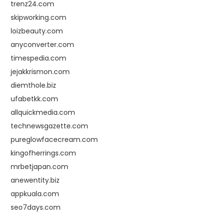
trenz24.com
skipworking.com
loizbeauty.com
anyconverter.com
timespedia.com
jejakkrismon.com
diemthole.biz
ufabetkk.com
allquickmedia.com
technewsgazette.com
pureglowfacecream.com
kingofherrings.com
mrbetjapan.com
anewentity.biz
appkuala.com
seo7days.com