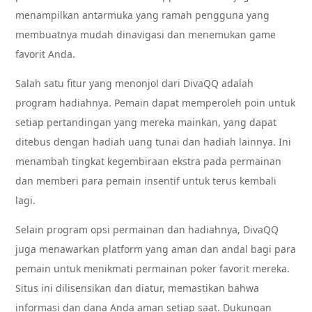
menampilkan antarmuka yang ramah pengguna yang
membuatnya mudah dinavigasi dan menemukan game
favorit Anda.
Salah satu fitur yang menonjol dari DivaQQ adalah
program hadiahnya. Pemain dapat memperoleh poin untuk
setiap pertandingan yang mereka mainkan, yang dapat
ditebus dengan hadiah uang tunai dan hadiah lainnya. Ini
menambah tingkat kegembiraan ekstra pada permainan
dan memberi para pemain insentif untuk terus kembali
lagi.
Selain program opsi permainan dan hadiahnya, DivaQQ
juga menawarkan platform yang aman dan andal bagi para
pemain untuk menikmati permainan poker favorit mereka.
Situs ini dilisensikan dan diatur, memastikan bahwa
informasi dan dana Anda aman setiap saat. Dukungan