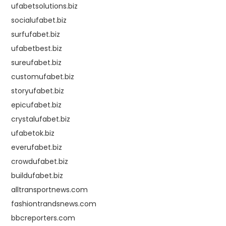
ufabetsolutions.biz
socialufabet.biz
surfufabet.biz
ufabetbest.biz
sureufabet.biz
customufabet.biz
storyufabet.biz
epicufabet.biz
crystalufabet.biz
ufabetok.biz
everufabet.biz
crowdufabet.biz
buildufabet.biz
alltransportnews.com
fashiontrandsnews.com
bbcreporters.com