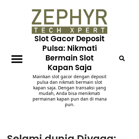
Skip
to
content
Slot Gacor Deposit
Pulsa: Nikmati
Bermain Slot
Kapan Saja
Mainkan slot gacor dengan deposit
pulsa dan nikmati bermain slot
kapan saja. Dengan transaksi yang
mudah, Anda bisa menikmati
permainan kapan pun dan di mana
pun.
Selami dunia Divaqq: