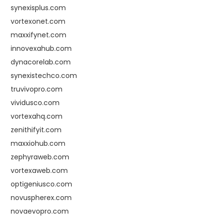
synexisplus.com
vortexonet.com
maxxifynet.com
innovexahub.com
dynacorelab.com
synexistechco.com
truvivopro.com
vividusco.com
vortexahq.com
zenithifyit.com
maxxiohub.com
zephyraweb.com
vortexaweb.com
optigeniusco.com
novuspherex.com
novaevopro.com