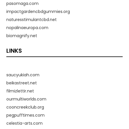
pasomaga.com
impactgardencbdgummies.org
naturesstimulantcbd.net
nopalinaeuropa.com
biomagnify.net
LINKS
saucyukiah.com
beikastreet.net
filmizlettir.net
ourmultiworlds.com
cooncreekclub.org
pegpufftimes.com
celestia-arts.com