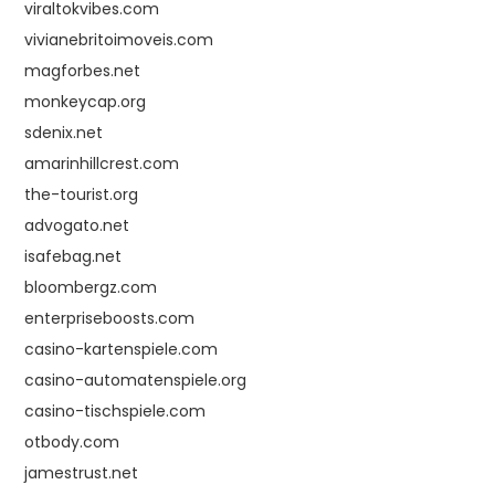
viraltokvibes.com
vivianebritoimoveis.com
magforbes.net
monkeycap.org
sdenix.net
amarinhillcrest.com
the-tourist.org
advogato.net
isafebag.net
bloombergz.com
enterpriseboosts.com
casino-kartenspiele.com
casino-automatenspiele.org
casino-tischspiele.com
otbody.com
jamestrust.net