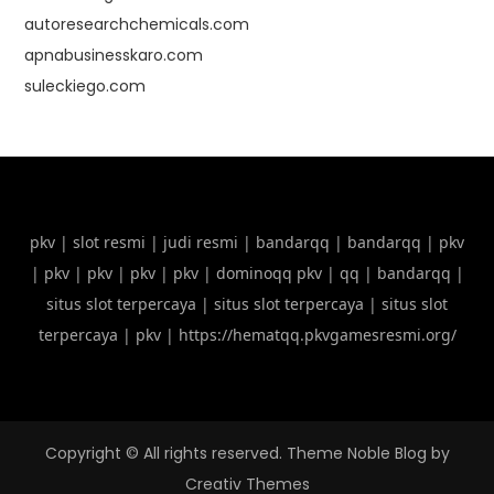
autoresearchchemicals.com
apnabusinesskaro.com
suleckiego.com
pkv
|
slot resmi
|
judi resmi
|
bandarqq
|
bandarqq
|
pkv
|
pkv
|
pkv
|
pkv
|
pkv
|
dominoqq pkv
|
qq
|
bandarqq
|
situs slot terpercaya
|
situs slot terpercaya
|
situs slot
terpercaya
|
pkv
|
https://hematqq.pkvgamesresmi.org/
Copyright © All rights reserved. Theme Noble Blog by
Creativ Themes