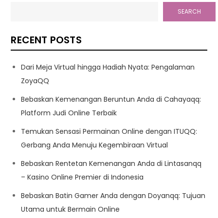
SEARCH
RECENT POSTS
Dari Meja Virtual hingga Hadiah Nyata: Pengalaman
ZoyaQQ
Bebaskan Kemenangan Beruntun Anda di Cahayaqq:
Platform Judi Online Terbaik
Temukan Sensasi Permainan Online dengan ITUQQ:
Gerbang Anda Menuju Kegembiraan Virtual
Bebaskan Rentetan Kemenangan Anda di Lintasanqq
– Kasino Online Premier di Indonesia
Bebaskan Batin Gamer Anda dengan Doyanqq: Tujuan
Utama untuk Bermain Online