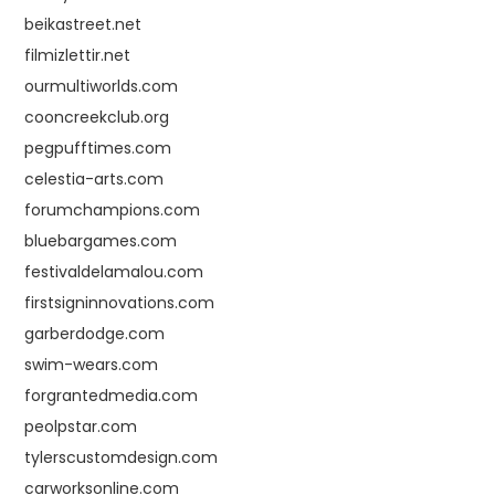
beikastreet.net
filmizlettir.net
ourmultiworlds.com
cooncreekclub.org
pegpufftimes.com
celestia-arts.com
forumchampions.com
bluebargames.com
festivaldelamalou.com
firstsigninnovations.com
garberdodge.com
swim-wears.com
forgrantedmedia.com
peolpstar.com
tylerscustomdesign.com
carworksonline.com