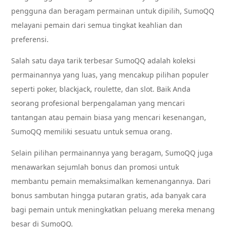
pengguna dan beragam permainan untuk dipilih, SumoQQ
melayani pemain dari semua tingkat keahlian dan
preferensi.
Salah satu daya tarik terbesar SumoQQ adalah koleksi
permainannya yang luas, yang mencakup pilihan populer
seperti poker, blackjack, roulette, dan slot. Baik Anda
seorang profesional berpengalaman yang mencari
tantangan atau pemain biasa yang mencari kesenangan,
SumoQQ memiliki sesuatu untuk semua orang.
Selain pilihan permainannya yang beragam, SumoQQ juga
menawarkan sejumlah bonus dan promosi untuk
membantu pemain memaksimalkan kemenangannya. Dari
bonus sambutan hingga putaran gratis, ada banyak cara
bagi pemain untuk meningkatkan peluang mereka menang
besar di SumoQQ.