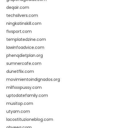
deqair.com
techsilvers.com
ningkatinskill.com
fivsport.com
templatedzine.com
lawinfoadvice.com
phenqdietplan.org
sumnercafe.com
dunetflix.com
movimientoindignados.org
milfxxxpussy.com
uptodatefamily.com
musitop.com
utyam.com
lacostituzioneblog.com
ohyeea.com