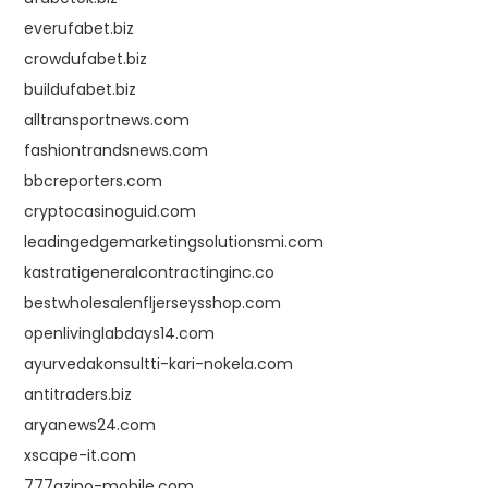
everufabet.biz
crowdufabet.biz
buildufabet.biz
alltransportnews.com
fashiontrandsnews.com
bbcreporters.com
cryptocasinoguid.com
leadingedgemarketingsolutionsmi.com
kastratigeneralcontractinginc.co
bestwholesalenfljerseysshop.com
openlivinglabdays14.com
ayurvedakonsultti-kari-nokela.com
antitraders.biz
aryanews24.com
xscape-it.com
777azino-mobile.com