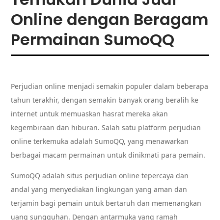
Online dengan Beragam
Permainan SumoQQ
Perjudian online menjadi semakin populer dalam beberapa
tahun terakhir, dengan semakin banyak orang beralih ke
internet untuk memuaskan hasrat mereka akan
kegembiraan dan hiburan. Salah satu platform perjudian
online terkemuka adalah SumoQQ, yang menawarkan
berbagai macam permainan untuk dinikmati para pemain.
SumoQQ adalah situs perjudian online tepercaya dan
andal yang menyediakan lingkungan yang aman dan
terjamin bagi pemain untuk bertaruh dan memenangkan
uang sungguhan. Dengan antarmuka yang ramah