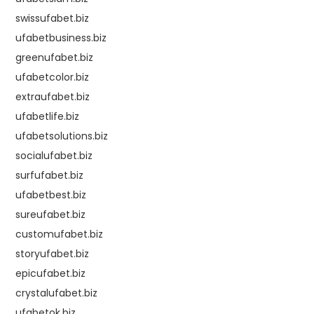
swissufabet.biz
ufabetbusiness.biz
greenufabet.biz
ufabetcolor.biz
extraufabet.biz
ufabetlife.biz
ufabetsolutions.biz
socialufabet.biz
surfufabet.biz
ufabetbest.biz
sureufabet.biz
customufabet.biz
storyufabet.biz
epicufabet.biz
crystalufabet.biz
ufabetok.biz