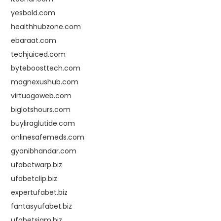
yesbold.com
healthhubzone.com
ebaraat.com
techjuiced.com
byteboosttech.com
magnexushub.com
virtuogoweb.com
biglotshours.com
buyliraglutide.com
onlinesafemeds.com
gyanibhandar.com
ufabetwarp.biz
ufabetclip.biz
expertufabet.biz
fantasyufabet.biz
ufabetsiam.biz