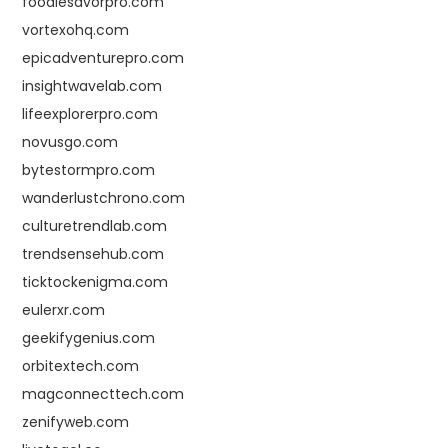
foodiesavorpro.com
vortexohq.com
epicadventurepro.com
insightwavelab.com
lifeexplorerpro.com
novusgo.com
bytestormpro.com
wanderlustchrono.com
culturetrendlab.com
trendsensehub.com
ticktockenigma.com
eulerxr.com
geekifygenius.com
orbitextech.com
magconnecttech.com
zenifyweb.com