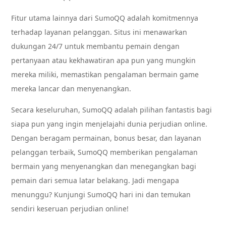
Fitur utama lainnya dari SumoQQ adalah komitmennya
terhadap layanan pelanggan. Situs ini menawarkan
dukungan 24/7 untuk membantu pemain dengan
pertanyaan atau kekhawatiran apa pun yang mungkin
mereka miliki, memastikan pengalaman bermain game
mereka lancar dan menyenangkan.
Secara keseluruhan, SumoQQ adalah pilihan fantastis bagi
siapa pun yang ingin menjelajahi dunia perjudian online.
Dengan beragam permainan, bonus besar, dan layanan
pelanggan terbaik, SumoQQ memberikan pengalaman
bermain yang menyenangkan dan menegangkan bagi
pemain dari semua latar belakang. Jadi mengapa
menunggu? Kunjungi SumoQQ hari ini dan temukan
sendiri keseruan perjudian online!