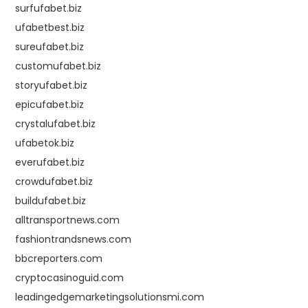
surfufabet.biz
ufabetbest.biz
sureufabet.biz
customufabet.biz
storyufabet.biz
epicufabet.biz
crystalufabet.biz
ufabetok.biz
everufabet.biz
crowdufabet.biz
buildufabet.biz
alltransportnews.com
fashiontrandsnews.com
bbcreporters.com
cryptocasinoguid.com
leadingedgemarketingsolutionsmi.com