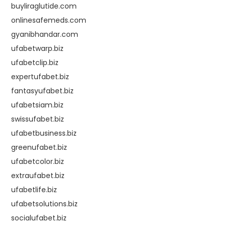
buyliraglutide.com
onlinesafemeds.com
gyanibhandar.com
ufabetwarp.biz
ufabetclip.biz
expertufabet.biz
fantasyufabet.biz
ufabetsiam.biz
swissufabet.biz
ufabetbusiness.biz
greenufabet.biz
ufabetcolor.biz
extraufabet.biz
ufabetlife.biz
ufabetsolutions.biz
socialufabet.biz