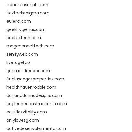
trendsensehub.com
ticktockenigma.com
eulerxr.com
geekifygenius.com
orbitextech.com
magconnecttech.com
zenifyweb.com
livetogel.co
genmatfiredoor.com
findlascegasproperties.com
healthhavenrobbie.com
donanddonnadesigns.com
eagleoneconstructiontx.com
equiflexvitality.com
onlylovesg.com
activedesenvolvimento.com