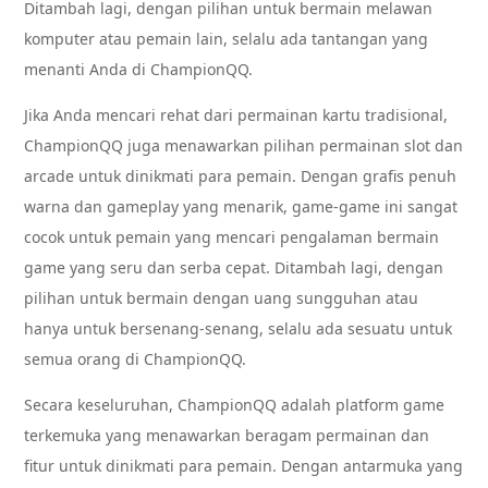
Ditambah lagi, dengan pilihan untuk bermain melawan
komputer atau pemain lain, selalu ada tantangan yang
menanti Anda di ChampionQQ.
Jika Anda mencari rehat dari permainan kartu tradisional,
ChampionQQ juga menawarkan pilihan permainan slot dan
arcade untuk dinikmati para pemain. Dengan grafis penuh
warna dan gameplay yang menarik, game-game ini sangat
cocok untuk pemain yang mencari pengalaman bermain
game yang seru dan serba cepat. Ditambah lagi, dengan
pilihan untuk bermain dengan uang sungguhan atau
hanya untuk bersenang-senang, selalu ada sesuatu untuk
semua orang di ChampionQQ.
Secara keseluruhan, ChampionQQ adalah platform game
terkemuka yang menawarkan beragam permainan dan
fitur untuk dinikmati para pemain. Dengan antarmuka yang