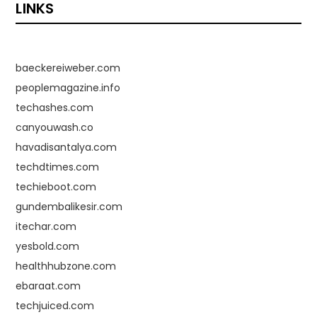
LINKS
baeckereiweber.com
peoplemagazine.info
techashes.com
canyouwash.co
havadisantalya.com
techdtimes.com
techieboot.com
gundembalikesir.com
itechar.com
yesbold.com
healthhubzone.com
ebaraat.com
techjuiced.com