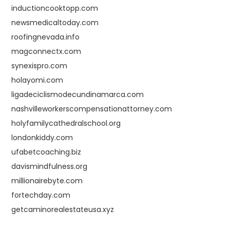
inductioncooktopp.com
newsmedicaltoday.com
roofingnevada.info
magconnectx.com
synexispro.com
holayomi.com
ligadeciclismodecundinamarca.com
nashvilleworkerscompensationattorney.com
holyfamilycathedralschool.org
londonkiddy.com
ufabetcoaching.biz
davismindfulness.org
millionairebyte.com
fortechday.com
getcaminorealestateusa.xyz