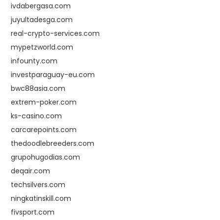
ivdabergasa.com
juyultadesga.com
real-crypto-services.com
mypetzworld.com
infounty.com
investparaguay-eu.com
bwc88asia.com
extrem-poker.com
ks-casino.com
carcarepoints.com
thedoodlebreeders.com
grupohugodias.com
deqair.com
techsilvers.com
ningkatinskill.com
fivsport.com