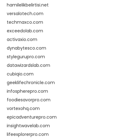
hamilelikbelirtisi.net
versalotech.com
techmaxco.com
exceedolab.com
activaxio.com
dynabytesco.com
stylegurupro.com
datawizardslab.com
cubiqio.com
geeklifechronicle.com
infospherepro.com
foodiesavorpro.com
vortexohq.com
epicadventurepro.com
insightwavelab.com
lifeexplorerpro.com