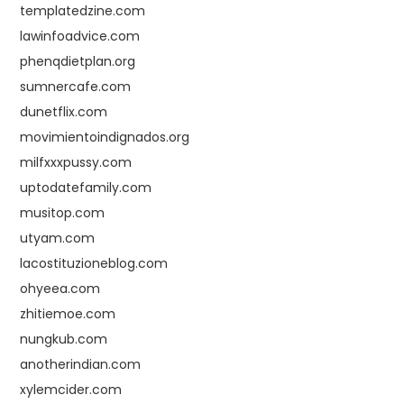
templatedzine.com
lawinfoadvice.com
phenqdietplan.org
sumnercafe.com
dunetflix.com
movimientoindignados.org
milfxxxpussy.com
uptodatefamily.com
musitop.com
utyam.com
lacostituzioneblog.com
ohyeea.com
zhitiemoe.com
nungkub.com
anotherindian.com
xylemcider.com