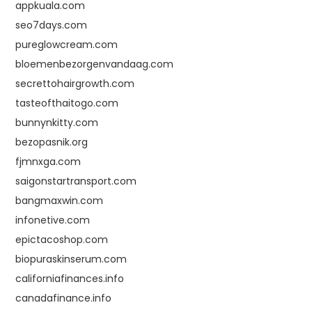
appkuala.com
seo7days.com
pureglowcream.com
bloemenbezorgenvandaag.com
secrettohairgrowth.com
tasteofthaitogo.com
bunnynkitty.com
bezopasnik.org
fjmnxga.com
saigonstartransport.com
bangmaxwin.com
infonetive.com
epictacoshop.com
biopuraskinserum.com
californiafinances.info
canadafinance.info