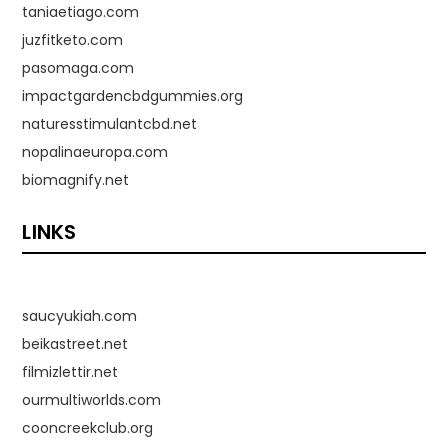
taniaetiago.com
juzfitketo.com
pasomaga.com
impactgardencbdgummies.org
naturesstimulantcbd.net
nopalinaeuropa.com
biomagnify.net
LINKS
saucyukiah.com
beikastreet.net
filmizlettir.net
ourmultiworlds.com
cooncreekclub.org