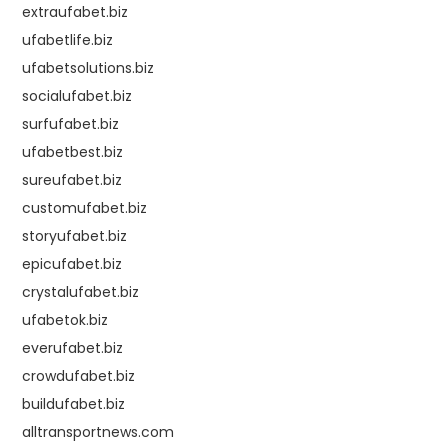
extraufabet.biz
ufabetlife.biz
ufabetsolutions.biz
socialufabet.biz
surfufabet.biz
ufabetbest.biz
sureufabet.biz
customufabet.biz
storyufabet.biz
epicufabet.biz
crystalufabet.biz
ufabetok.biz
everufabet.biz
crowdufabet.biz
buildufabet.biz
alltransportnews.com