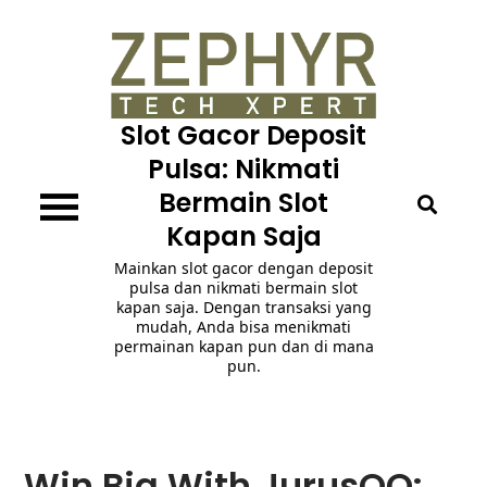
Skip
to
content
Slot Gacor Deposit
Pulsa: Nikmati
Bermain Slot
Kapan Saja
Mainkan slot gacor dengan deposit
pulsa dan nikmati bermain slot
kapan saja. Dengan transaksi yang
mudah, Anda bisa menikmati
permainan kapan pun dan di mana
pun.
Win Big With JurusQQ: