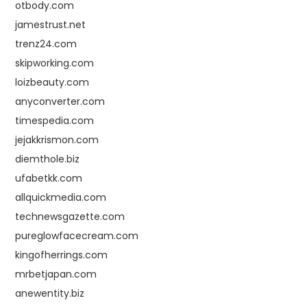
otbody.com
jamestrust.net
trenz24.com
skipworking.com
loizbeauty.com
anyconverter.com
timespedia.com
jejakkrismon.com
diemthole.biz
ufabetkk.com
allquickmedia.com
technewsgazette.com
pureglowfacecream.com
kingofherrings.com
mrbetjapan.com
anewentity.biz