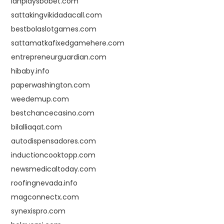
idnplaysbobet.com
sattakingvikidadacall.com
bestbolaslotgames.com
sattamatkafixedgamehere.com
entrepreneurguardian.com
hibaby.info
paperwashington.com
weedemup.com
bestchancecasino.com
bilalliaqat.com
autodispensadores.com
inductioncooktopp.com
newsmedicaltoday.com
roofingnevada.info
magconnectx.com
synexispro.com