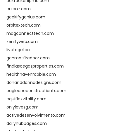
ticktockenigma.com
eulerxr.com
geekifygenius.com
orbitextech.com
magconnecttech.com
zenifyweb.com
livetogel.co
genmatfiredoor.com
findlascegasproperties.com
healthhavenrobbie.com
donanddonnadesigns.com
eagleoneconstructiontx.com
equiflexvitality.com
onlylovesg.com
activedesenvolvimento.com
dailyhubpages.com