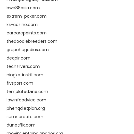
bwc88asia.com
extrem-poker.com
ks-casino.com
carcarepoints.com
thedoodlebreeders.com
grupohugodias.com
deqair.com
techsilvers.com
ningkatinskill.com
fivsport.com
templatedzine.com
lawinfoadvice.com
phenqdietplan.org
sumnercafe.com
dunetflix.com
movimientoindignados.org