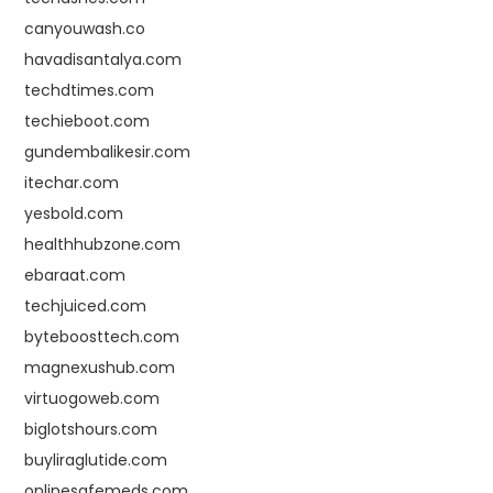
canyouwash.co
havadisantalya.com
techdtimes.com
techieboot.com
gundembalikesir.com
itechar.com
yesbold.com
healthhubzone.com
ebaraat.com
techjuiced.com
byteboosttech.com
magnexushub.com
virtuogoweb.com
biglotshours.com
buyliraglutide.com
onlinesafemeds.com