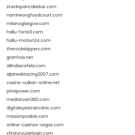
stackspancakebar.com
namheongfoodcourt.com
milanoglasgow.com
hallu-forte3.com
hallu-motion24.com
therockskippers.com
granfoss.net
allindiacafela.com
alpineskiracing2007.com
casino-vulkan-online.net
pitrepower.com
mediatown360.com
digitaleyestrainclinic.com
missionposible.com
online-casinos-vegas.com
xfinityrouterlogin.com