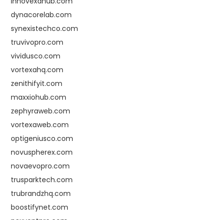
innovexahub.com
dynacorelab.com
synexistechco.com
truvivopro.com
vividusco.com
vortexahq.com
zenithifyit.com
maxxiohub.com
zephyraweb.com
vortexaweb.com
optigeniusco.com
novuspherex.com
novaevopro.com
trusparktech.com
trubrandzhq.com
boostifynet.com