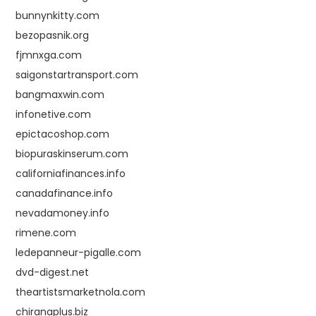
bunnynkitty.com
bezopasnik.org
fjmnxga.com
saigonstartransport.com
bangmaxwin.com
infonetive.com
epictacoshop.com
biopuraskinserum.com
californiafinances.info
canadafinance.info
nevadamoney.info
rimene.com
ledepanneur-pigalle.com
dvd-digest.net
theartistsmarketnola.com
chiranaplus.biz