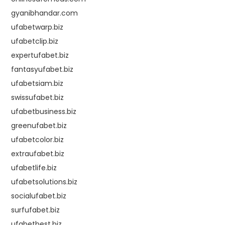
gyanibhandar.com
ufabetwarp.biz
ufabetclip.biz
expertufabet.biz
fantasyufabet.biz
ufabetsiam.biz
swissufabet.biz
ufabetbusiness.biz
greenufabet.biz
ufabetcolor.biz
extraufabet.biz
ufabetlife.biz
ufabetsolutions.biz
socialufabet.biz
surfufabet.biz
ufabetbest.biz