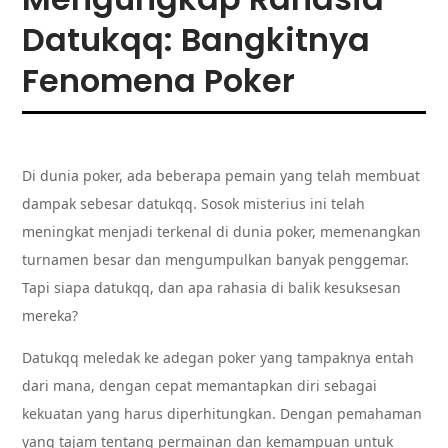
Datukqq: Bangkitnya
Fenomena Poker
Di dunia poker, ada beberapa pemain yang telah membuat
dampak sebesar datukqq. Sosok misterius ini telah
meningkat menjadi terkenal di dunia poker, memenangkan
turnamen besar dan mengumpulkan banyak penggemar.
Tapi siapa datukqq, dan apa rahasia di balik kesuksesan
mereka?
Datukqq meledak ke adegan poker yang tampaknya entah
dari mana, dengan cepat memantapkan diri sebagai
kekuatan yang harus diperhitungkan. Dengan pemahaman
yang tajam tentang permainan dan kemampuan untuk