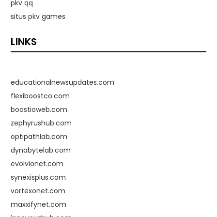
pkv qq
situs pkv games
LINKS
educationalnewsupdates.com
flexiboostco.com
boostioweb.com
zephyrushub.com
optipathlab.com
dynabytelab.com
evolvionet.com
synexisplus.com
vortexonet.com
maxxifynet.com