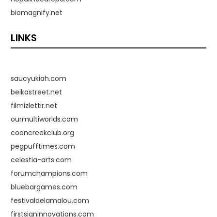
biomagnify.net
LINKS
saucyukiah.com
beikastreet.net
filmizlettir.net
ourmultiworlds.com
cooncreekclub.org
pegpufftimes.com
celestia-arts.com
forumchampions.com
bluebargames.com
festivaldelamalou.com
firstsigninnovations.com