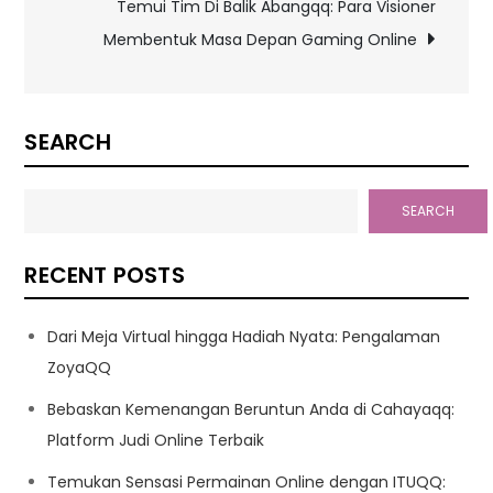
Temui Tim Di Balik Abangqq: Para Visioner
Membentuk Masa Depan Gaming Online
SEARCH
SEARCH
RECENT POSTS
Dari Meja Virtual hingga Hadiah Nyata: Pengalaman
ZoyaQQ
Bebaskan Kemenangan Beruntun Anda di Cahayaqq:
Platform Judi Online Terbaik
Temukan Sensasi Permainan Online dengan ITUQQ: