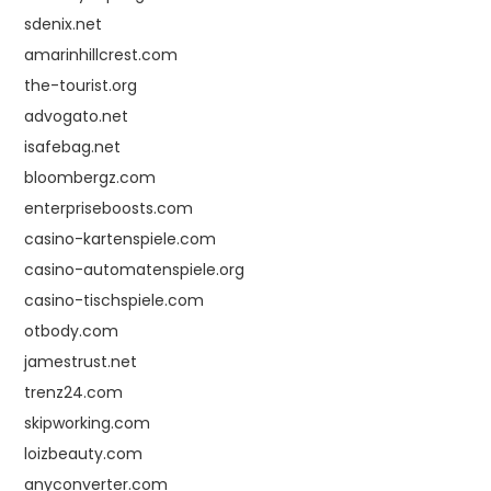
sdenix.net
amarinhillcrest.com
the-tourist.org
advogato.net
isafebag.net
bloombergz.com
enterpriseboosts.com
casino-kartenspiele.com
casino-automatenspiele.org
casino-tischspiele.com
otbody.com
jamestrust.net
trenz24.com
skipworking.com
loizbeauty.com
anyconverter.com