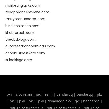
marketingjacks.com
topappliancereviews.com
trickytechupdates.com
hindiabhimaan.com
khabresach.com
thecbdblogs.com
autoresearchchemicals.com
apnabusinesskaro.com
suleckiego.com
pkv
|
slot resmi
|
judi resmi
|
bandarqq
|
bandarqq
|
pkv
|
pkv
|
pkv
|
pkv
|
pkv
|
dominoqq pkv
|
qq
|
bandarqq
|
situs slot terpercaya
|
situs slot terpercaya
|
situs slot