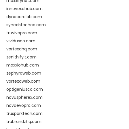
maxxifynet.com
innovexahub.com
dynacorelab.com
synexistechco.com
truvivopro.com
vividusco.com
vortexahq.com
zenithifyit.com
maxxiohub.com
zephyraweb.com
vortexaweb.com
optigeniusco.com
novuspherex.com
novaevopro.com
trusparktech.com
trubrandzhq.com