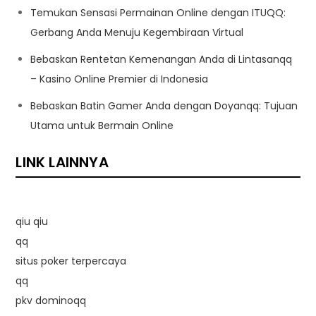
Temukan Sensasi Permainan Online dengan ITUQQ:
Gerbang Anda Menuju Kegembiraan Virtual
Bebaskan Rentetan Kemenangan Anda di Lintasanqq
– Kasino Online Premier di Indonesia
Bebaskan Batin Gamer Anda dengan Doyanqq: Tujuan
Utama untuk Bermain Online
LINK LAINNYA
qiu qiu
qq
situs poker terpercaya
qq
pkv dominoqq