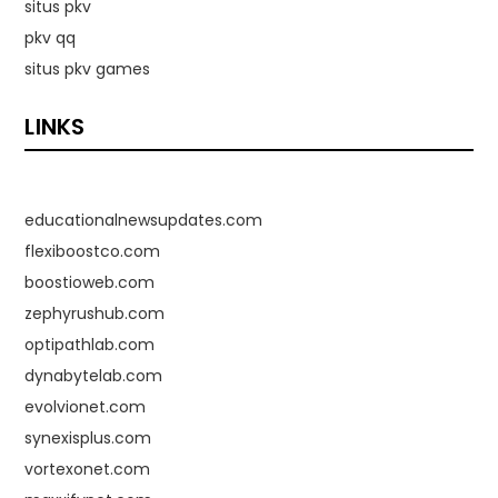
situs pkv
pkv qq
situs pkv games
LINKS
educationalnewsupdates.com
flexiboostco.com
boostioweb.com
zephyrushub.com
optipathlab.com
dynabytelab.com
evolvionet.com
synexisplus.com
vortexonet.com