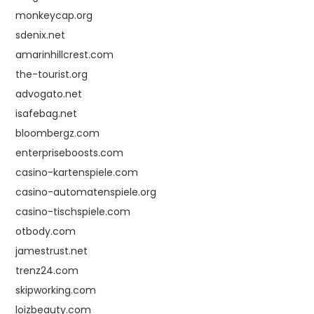
monkeycap.org
sdenix.net
amarinhillcrest.com
the-tourist.org
advogato.net
isafebag.net
bloombergz.com
enterpriseboosts.com
casino-kartenspiele.com
casino-automatenspiele.org
casino-tischspiele.com
otbody.com
jamestrust.net
trenz24.com
skipworking.com
loizbeauty.com