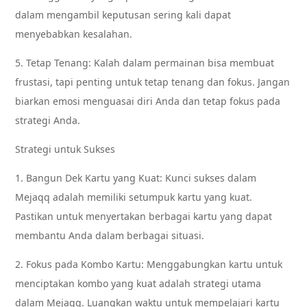
dalam mengambil keputusan sering kali dapat
menyebabkan kesalahan.
5. Tetap Tenang: Kalah dalam permainan bisa membuat
frustasi, tapi penting untuk tetap tenang dan fokus. Jangan
biarkan emosi menguasai diri Anda dan tetap fokus pada
strategi Anda.
Strategi untuk Sukses
1. Bangun Dek Kartu yang Kuat: Kunci sukses dalam
Mejaqq adalah memiliki setumpuk kartu yang kuat.
Pastikan untuk menyertakan berbagai kartu yang dapat
membantu Anda dalam berbagai situasi.
2. Fokus pada Kombo Kartu: Menggabungkan kartu untuk
menciptakan kombo yang kuat adalah strategi utama
dalam Mejaqq. Luangkan waktu untuk mempelajari kartu