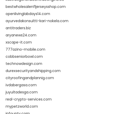
bestwholesalenfljerseysshop.com
openlivinglabdays14.com
ayurvedakonsultti-kari-nokela.com
antitraders.biz
aryanews24.com
xscape-it.com
777azino-mobile.com
cobbseniorbowl.com
technowdesign.com
durexsecurityandshipping.com
cityroofingandplannig.com
ivdabergasa.com
juyultadesga.com
real-crypto-services.com
mypetzworld.com
infounty.com