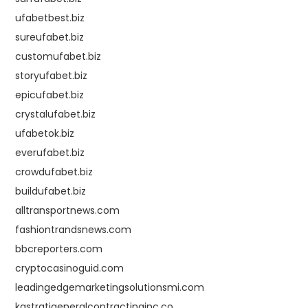
ufabetbest.biz
sureufabet.biz
customufabet.biz
storyufabet.biz
epicufabet.biz
crystalufabet.biz
ufabetok.biz
everufabet.biz
crowdufabet.biz
buildufabet.biz
alltransportnews.com
fashiontrandsnews.com
bbcreporters.com
cryptocasinoguid.com
leadingedgemarketingsolutionsmi.com
kastratigeneralcontractinginc.co