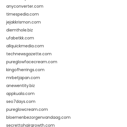
anyconverter.com
timespedia.com
jejakkrismon.com
diemthole.biz
ufabetkk.com
allquickmedia.com
technewsgazette.com
pureglowfacecream.com
kingofherrings.com
mrbetjapan.com
anewentity.biz
appkuala.com
seo7days.com
pureglowcream.com
bloemenbezorgenvandaag.com
secrettohairgrowth.com