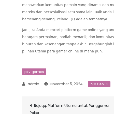
menawarkan komunitas pemain yang dinamis dan men
mereka dan bersosialisasi satu sama lain. Baik Anda
bersenang-senang, PelangiQQ adalah tempatnya.
Jadi jika Anda mencari platform game online yang 
beragam permainan, hadiah menarik, dan komunitas
hiburan dan kesenangan tanpa akhir. Bergabunglah 
pilihan utama para gamer online di mana pun.
pkv games
November 5, 2024
PKV GAMES
Post
Rajaqq: Platform Utama untuk Penggemar
Poker