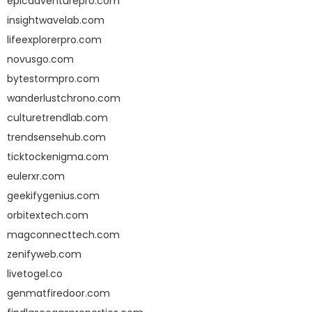
epicadventurepro.com
insightwavelab.com
lifeexplorerpro.com
novusgo.com
bytestormpro.com
wanderlustchrono.com
culturetrendlab.com
trendsensehub.com
ticktockenigma.com
eulerxr.com
geekifygenius.com
orbitextech.com
magconnecttech.com
zenifyweb.com
livetogel.co
genmatfiredoor.com