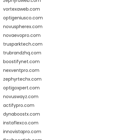
zephyraweb.com
vortexaweb.com
optigeniusco.com
novuspherex.com
novaevopro.com
trusparktech.com
trubrandzhq.com
boostifynet.com
nexventpro.com
zephyrtechx.com
optigoxpert.com
novuswayz.com
actifypro.com
dynaboostx.com
instaflexco.com
innovistapro.com