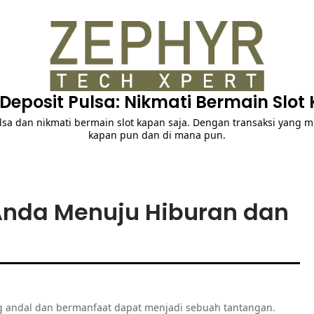
 Deposit Pulsa: Nikmati Bermain Slot
lsa dan nikmati bermain slot kapan saja. Dengan transaksi yang
kapan pun dan di mana pun.
Anda Menuju Hiburan dan
 andal dan bermanfaat dapat menjadi sebuah tantangan.