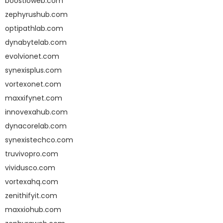
boostioweb.com
zephyrushub.com
optipathlab.com
dynabytelab.com
evolvionet.com
synexisplus.com
vortexonet.com
maxxifynet.com
innovexahub.com
dynacorelab.com
synexistechco.com
truvivopro.com
vividusco.com
vortexahq.com
zenithifyit.com
maxxiohub.com