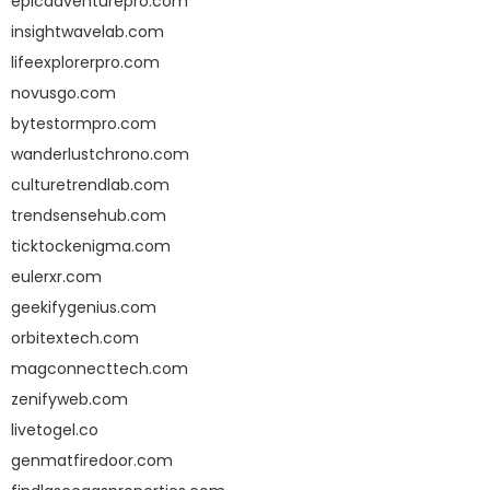
epicadventurepro.com
insightwavelab.com
lifeexplorerpro.com
novusgo.com
bytestormpro.com
wanderlustchrono.com
culturetrendlab.com
trendsensehub.com
ticktockenigma.com
eulerxr.com
geekifygenius.com
orbitextech.com
magconnecttech.com
zenifyweb.com
livetogel.co
genmatfiredoor.com