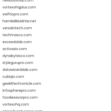
flexiboostlab.com
vortexohqplus.com
swiftiopro.com
hamilelikbelirtisi.net
versalotech.com
techmaxco.com
exceedolab.com
activaxio.com
dynabytesco.com
stylegurupro.com
datawizardslab.com
cubiqio.com
geeklifechronicle.com
infospherepro.com
foodiesavorpro.com
vortexohq.com