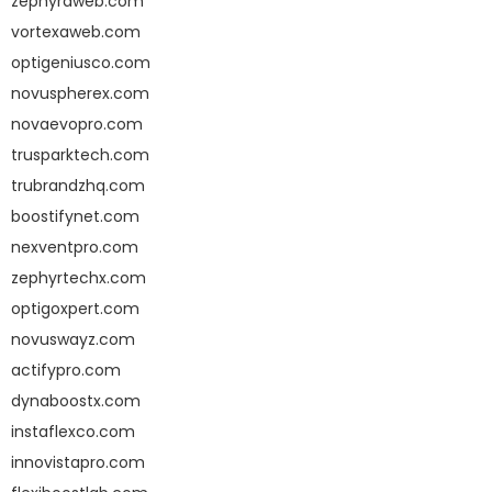
zephyraweb.com
vortexaweb.com
optigeniusco.com
novuspherex.com
novaevopro.com
trusparktech.com
trubrandzhq.com
boostifynet.com
nexventpro.com
zephyrtechx.com
optigoxpert.com
novuswayz.com
actifypro.com
dynaboostx.com
instaflexco.com
innovistapro.com